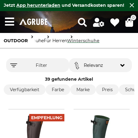
Jetzt
App herunterladen
und Versandkosten sparen!
0
OUTDOOR
Schuhe
Für Herren
Winterschuhe
Filter
Relevanz
39 gefundene Artikel
Verfügbarkeit
Farbe
Marke
Preis
Schuh
EMPFEHLUNG