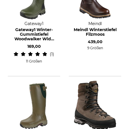
Gateway1
Meindl
Gateway1 Winter-
Meindl Winterstiefel
Gummistiefel
Filzmoos
Woodwalker Wide
439,00
18'' 4 mm
169,00
9 Größen
1
11 Größen