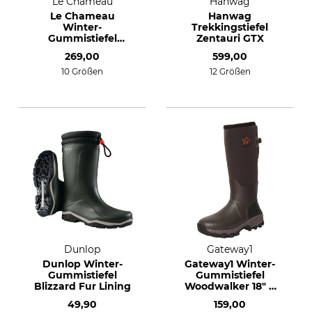
Le Chameau
Hanwag
Le Chameau
Hanwag
Winter-
Trekkingstiefel
Gummistiefel
Zentauri GTX
Vierzonord Plus
269,00
599,00
10 Größen
12 Größen
Dunlop
Gateway1
Dunlop Winter-
Gateway1 Winter-
Gummistiefel
Gummistiefel
Blizzard Fur Lining
Woodwalker 18" 4
mm
49,90
159,00