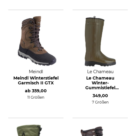
Meindl
Le Chameau
Meindl Winterstiefel
Le Chameau
Garmisch II GTX
Winter-
Gummistiefel
ab
359,00
Chasseur Wollfutter
349,00
11 Größen
7 Größen