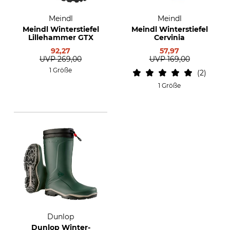
Meindl
Meindl
Meindl Winterstiefel
Meindl Winterstiefel
Lillehammer GTX
Cervinia
92,27
57,97
UVP
269,00
UVP
169,00
1 Größe
2
1 Größe
Dunlop
Dunlop Winter-