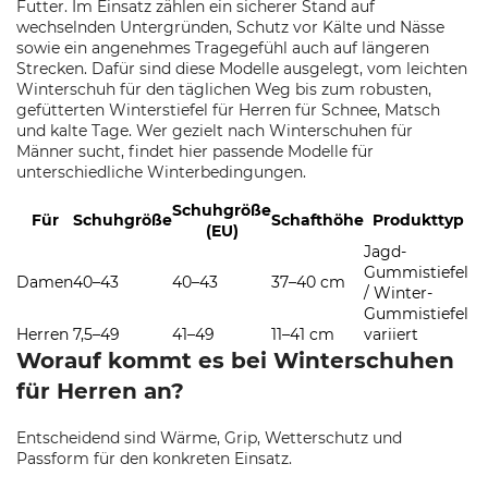
Futter. Im Einsatz zählen ein sicherer Stand auf
wechselnden Untergründen, Schutz vor Kälte und Nässe
sowie ein angenehmes Tragegefühl auch auf längeren
Strecken. Dafür sind diese Modelle ausgelegt, vom leichten
Winterschuh für den täglichen Weg bis zum robusten,
gefütterten Winterstiefel für Herren für Schnee, Matsch
und kalte Tage. Wer gezielt nach Winterschuhen für
Männer sucht, findet hier passende Modelle für
unterschiedliche Winterbedingungen.
Schuhgröße
Für
Schuhgröße
Schafthöhe
Produkttyp
(EU)
Jagd-
Gummistiefel
Damen
40–43
40–43
37–40 cm
/ Winter-
Gummistiefel
Herren
7,5–49
41–49
11–41 cm
variiert
Worauf kommt es bei Winterschuhen
für Herren an?
Entscheidend sind Wärme, Grip, Wetterschutz und
Passform für den konkreten Einsatz.