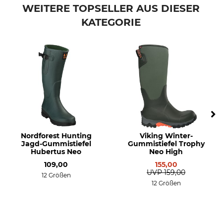
Polyver Sweden
34 cm
WEITERE TOPSELLER AUS DIESER
KATEGORIE
Produkttyp
Modellbezeichnung
Winterstiefel
Classic Winter
Anlass
Eigenschaften
Wanderung
gefüttert
Ansitz
Drückjagd
Lockjagd
Treibjagd
Für
Jahreszeit
Nordforest Hunting
Viking Winter-
Damen
Winter
Jagd-Gummistiefel
Gummistiefel Trophy
Herren
Hubertus Neo
Neo High
109,00
155,00
Wasserdichtigkeit
Schuhgröße (EU)
UVP
159,00
12 Größen
wasserdicht
36
12 Größen
37
Herstellung
Farbe