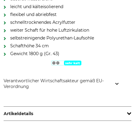
leicht und kälteisolierend
flexibel und abriebfest
schnelltrocknendes Acrylfutter
weiter Schaft für hohe Luftzirkulation
selbstreinigende Polyurethan-Laufsohle
Schafthöhe 34 cm
Gewicht 1800 g (Gr. 43)
Verantwortlicher Wirtschaftsakteur gemäß EU-
Verordnung
Polyver Sweden, Pilgrimcenter 110, 843 97 Pilgrimstad,
Sweden, www.polyversweden.com
Artikeldetails
Marke
Schafthöhe