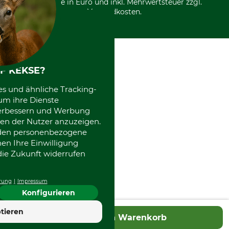
Alle Preise in Euro und inkl. Mehrwertsteuer zzgl.
Datenschutz Print
International
Versandkosten.
Kooperationen
F KEKSE?
es und ähnliche Tracking-
um ihre Dienste
 verbessern und Werbung
en der Nutzer anzuzeigen.
erden personenbezogene
nen Ihre Einwilligung
die Zukunft widerrufen
rung
Impressum
Konfigurieren
tieren
In den Warenkorb