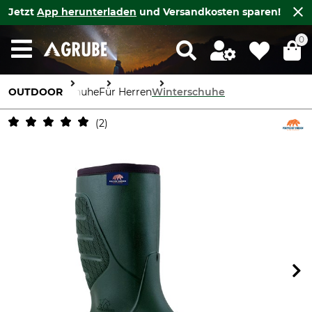
Jetzt
App herunterladen
und Versandkosten sparen!
0
OUTDOOR
Schuhe
Für Herren
Winterschuhe
2