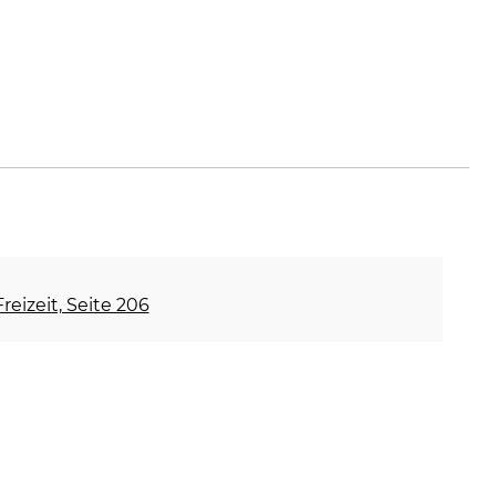
pboots.com
reizeit, Seite 206