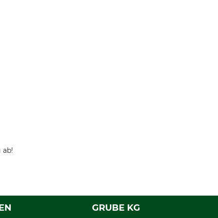
 ab!
EN
GRUBE KG