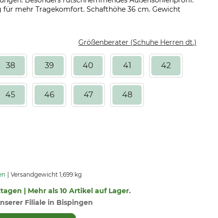
ngungen. Besonders rutschhemmendes Außensohlenprofil.
 für mehr Tragekomfort. Schafthöhe 36 cm. Gewicht
Größenberater (Schuhe Herren dt.)
38
39
40
41
42
45
46
47
48
en
Versandgewicht 1,699 kg
ktagen | Mehr als 10 Artikel auf Lager.
nserer Filiale in Bispingen