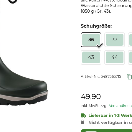
alle kalten Wetterbedi
Wasserdichte Schnürung
1850 g (Gr. 43).
Schuhgröße:
36
37
43
44
Artikel-Nr.:
5487565715
49,90
inkl. MwSt. zzgl.
Versandkost
Lieferbar in 1-3 Wer
Nicht verfügbar in u