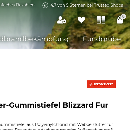
infaches Bezahlen
4.7 von 5 Sternen bei Trusted Shops
0
dbrandbekämpfung
Fundgrube
r-Gummistiefel Blizzard Fur
mmistiefel aus Polyvinylchlorid mit Webpelzfutter für