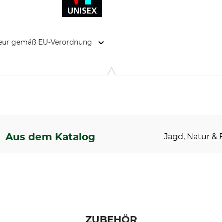
kteur gemäß EU-Verordnung
rale, Boeierstraat 12, 8102 HS Raalte, Netherlands, www.dunlo
Aus dem Katalog
Jagd, Natur & F
ZUBEHÖR