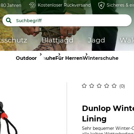
Kostenloser Rückversand
Sicheres & e
t 80 Jahren
tsschutz
Blattjagd
Jagd
Wal
Outdoor
Schuhe
Für Herren
Winterschuhe
0
Dunlop Winte
Lining
Sehr bequemer Winter-Gu