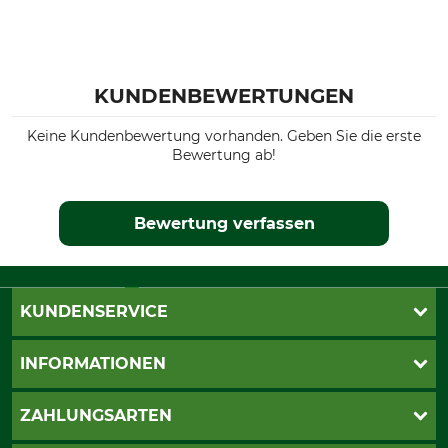
KUNDENBEWERTUNGEN
Keine Kundenbewertung vorhanden. Geben Sie die erste
Bewertung ab!
Bewertung verfassen
KUNDENSERVICE
Live-Shopping
INFORMATIONEN
Katalogbestellung
Newsletter-Anmeldung
AGB
ZAHLUNGSARTEN
Kontakt
Impressum