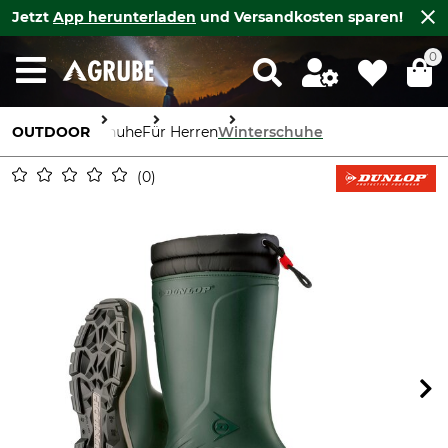
Jetzt
App herunterladen
und Versandkosten sparen!
0
OUTDOOR
Schuhe
Für Herren
Winterschuhe
0