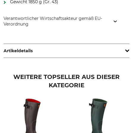
Gewicht 1850 g (Gr. 43)
Verantwortlicher Wirtschaftsakteur gemäß EU-
Verordnung
Dunlop Protective Footwear Zentrale, Boeierstraat 12, 8102
HS Raalte, Netherlands, www.dunlopboots.com
Artikeldetails
Marke
Produkttyp
Dunlop
Winter-Gummistiefel
WEITERE TOPSELLER AUS DIESER
KATEGORIE
Modellbezeichnung
Eigenschaften
Blizzard Fur Lining
gefüttert
wärmeisolierend
Für
Jahreszeit
Damen
Winter
Herren