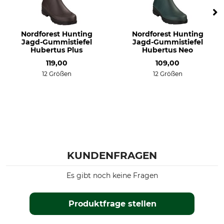
Wasserdichtigkeit
Schuhgröße (EU)
wasserdicht
48
Nordforest Hunting
Nordforest Hunting
Herstellung
Farbe
Jagd-Gummistiefel
Jagd-Gummistiefel
Made in Portugal
heritage green/black
Hubertus Plus
Hubertus Neo
119,00
109,00
Schuhgröße
12 Größen
12 Größen
48
KUNDENFRAGEN
Es gibt noch keine Fragen
Produktfrage stellen