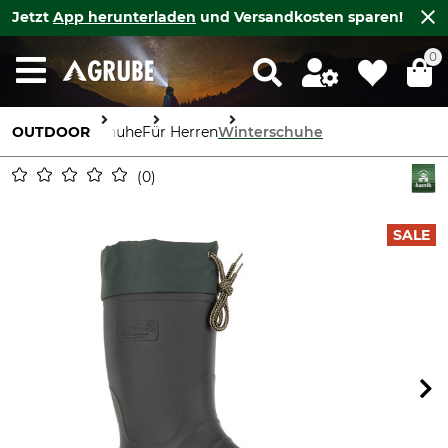
Jetzt
App herunterladen
und Versandkosten sparen!
0
OUTDOOR
Schuhe
Für Herren
Winterschuhe
0
SALE