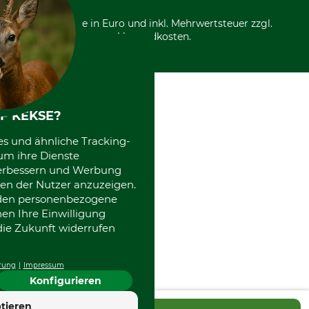
Über uns
Entsorgung und Umwelt
Community
Alle Preise in Euro und inkl. Mehrwertsteuer zzgl.
Datenschutz Print
International
Versandkosten.
Kooperationen
F KEKSE?
es und ähnliche Tracking-
um ihre Dienste
 verbessern und Werbung
en der Nutzer anzuzeigen.
erden personenbezogene
nen Ihre Einwilligung
die Zukunft widerrufen
rung
Impressum
Konfigurieren
tieren