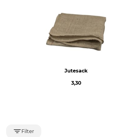
Jutesack
3,30
Filter