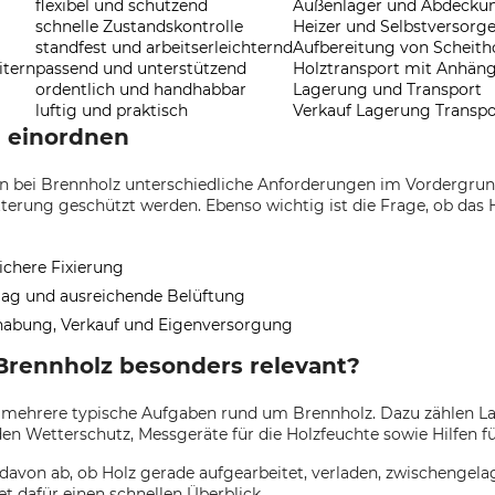
flexibel und schützend
Außenlager und Abdecku
schnelle Zustandskontrolle
Heizer und Selbstversorge
standfest und arbeitserleichternd
Aufbereitung von Scheith
itern
passend und unterstützend
Holztransport mit Anhän
ordentlich und handhabbar
Lagerung und Transport
luftig und praktisch
Verkauf Lagerung Transpo
g einordnen
n bei Brennholz unterschiedliche Anforderungen im Vordergrund
erung geschützt werden. Ebenso wichtig ist die Frage, ob das H
ichere Fixierung
lag und ausreichende Belüftung
dhabung, Verkauf und Eigenversorgung
Brennholz besonders relevant?
ür mehrere typische Aufgaben rund um Brennholz. Dazu zählen La
en Wetterschutz, Messgeräte für die Holzfeuchte sowie Hilfen 
 davon ab, ob Holz gerade aufgearbeitet, verladen, zwischengelag
tet dafür einen schnellen Überblick.