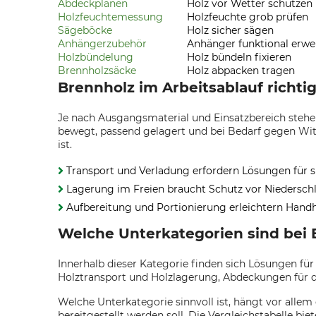
Abdeckplanen
Holz vor Wetter schützen
Holzfeuchtemessung
Holzfeuchte grob prüfen
Sägeböcke
Holz sicher sägen
Anhängerzubehör
Anhänger funktional erwe
Holzbündelung
Holz bündeln fixieren
Brennholzsäcke
Holz abpacken tragen
Brennholz im Arbeitsablauf richti
Je nach Ausgangsmaterial und Einsatzbereich stehe
bewegt, passend gelagert und bei Bedarf gegen Witt
ist.
Transport und Verladung erfordern Lösungen für s
Lagerung im Freien braucht Schutz vor Niedersch
Aufbereitung und Portionierung erleichtern Han
Welche Unterkategorien sind bei 
Innerhalb dieser Kategorie finden sich Lösungen f
Holztransport und Holzlagerung, Abdeckungen für d
Welche Unterkategorie sinnvoll ist, hängt vor allem
bereitgestellt werden soll. Die Vergleichstabelle bie