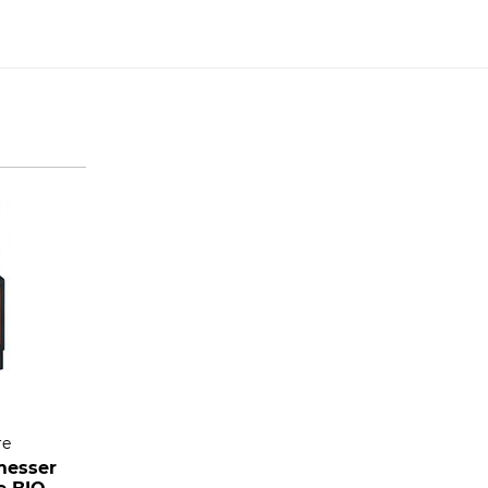
re
messer