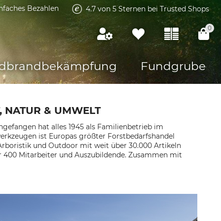
infaches Bezahlen
4.7 von 5 Sternen bei Trusted Shops
0
dbrandbekämpfung
Fundgrube
, NATUR & UMWELT
gefangen hat alles 1945 als Familienbetrieb im
werkzeugen ist Europas größter Forstbedarfshandel
rboristik und Outdoor mit weit über 30.000 Artikeln
er 400 Mitarbeiter und Auszubildende. Zusammen mit