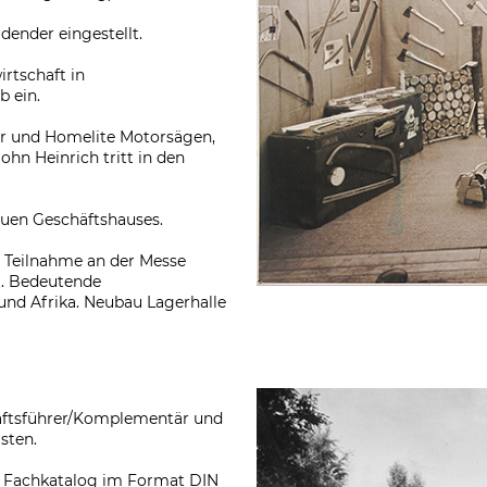
dender eingestellt.
rtschaft in
b ein.
er und Homelite Motorsägen,
hn Heinrich tritt in den
euen Geschäftshauses.
. Teilnahme an der Messe
t. Bedeutende
 und Afrika. Neubau Lagerhalle
äftsführer/Komplementär und
sten.
. Fachkatalog im Format DIN