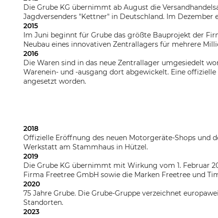
Die Grube KG übernimmt ab August die Versandhandelsa
Jagdversenders "Kettner" in Deutschland. Im Dezember 
2015
Im Juni beginnt für Grube das größte Bauprojekt der Fi
Neubau eines innovativen Zentrallagers für mehrere Mill
2016
Die Waren sind in das neue Zentrallager umgesiedelt wor
Warenein- und -ausgang dort abgewickelt. Eine offizielle 
angesetzt worden.
2018
Offizielle Eröffnung des neuen Motorgeräte-Shops und de
Werkstatt am Stammhaus in Hützel.
2019
Die Grube KG übernimmt mit Wirkung vom 1. Februar 201
Firma Freetree GmbH sowie die Marken Freetree und T
2020
75 Jahre Grube. Die Grube-Gruppe verzeichnet europaweit
Standorten.
2023