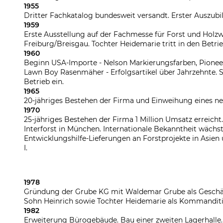
1955
Dritter Fachkatalog bundesweit versandt. Erster Auszubil
1959
Erste Ausstellung auf der Fachmesse für Forst und Holzwi
Freiburg/Breisgau. Tochter Heidemarie tritt in den Betrie
1960
Beginn USA-Importe - Nelson Markierungsfarben, Pione
Lawn Boy Rasenmäher - Erfolgsartikel über Jahrzehnte. So
Betrieb ein.
1965
20-jähriges Bestehen der Firma und Einweihung eines n
1970
25-jähriges Bestehen der Firma 1 Million Umsatz erreicht
Interforst in München. Internationale Bekanntheit wächs
Entwicklungshilfe-Lieferungen an Forstprojekte in Asien
I.
1978
Gründung der Grube KG mit Waldemar Grube als Gesch
Sohn Heinrich sowie Tochter Heidemarie als Kommanditi
1982
Erweiterung Bürogebäude. Bau einer zweiten Lagerhalle