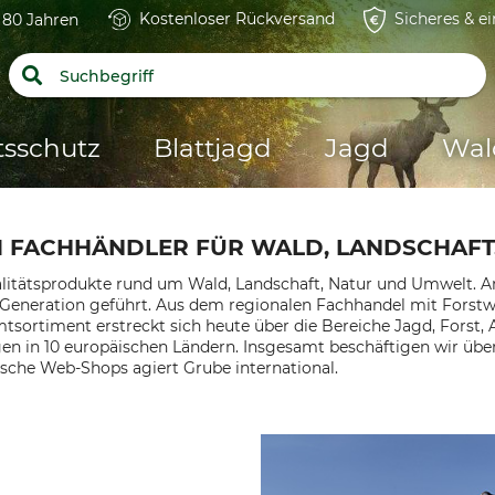
Kostenloser Rückversand
Sicheres & e
t 80 Jahren
tsschutz
Blattjagd
Jagd
Wal
M FACHHÄNDLER FÜR WALD, LANDSCHAFT
litätsprodukte rund um Wald, Landschaft, Natur und Umwelt. An
. Generation geführt. Aus dem regionalen Fachhandel mit Forst
sortiment erstreckt sich heute über die Bereiche Jagd, Forst, A
en in 10 europäischen Ländern. Insgesamt beschäftigen wir üb
sche Web-Shops agiert Grube international.