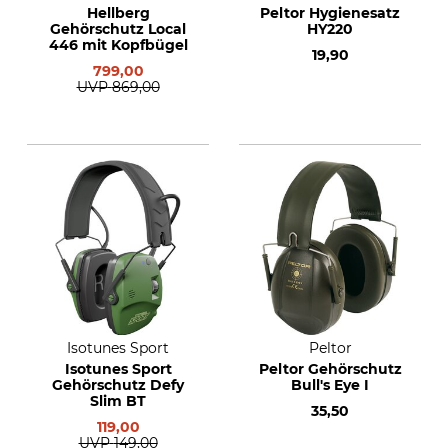
Hellberg
Peltor Hygienesatz
Gehörschutz Local
HY220
446 mit Kopfbügel
19,90
799,00
UVP
869,00
Isotunes Sport
Peltor
Isotunes Sport
Peltor Gehörschutz
Gehörschutz Defy
Bull's Eye I
Slim BT
35,50
119,00
UVP
149,00