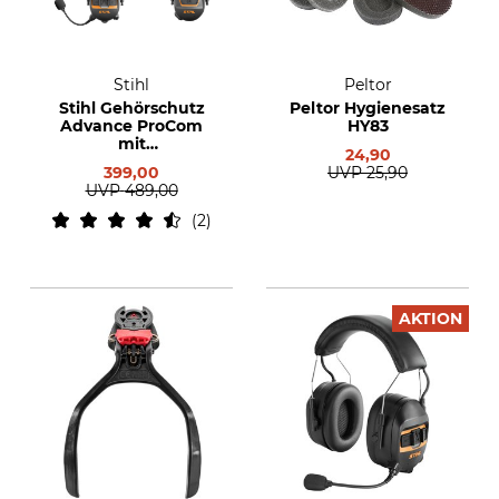
Stihl
Peltor
Stihl Gehörschutz
Peltor Hygienesatz
Advance ProCom
HY83
mit
24,90
Helmbefestigung
399,00
UVP
25,90
UVP
489,00
2
AKTION