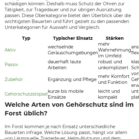
schädigen können. Deshalb muss Schutz der Ohren zur
Tätigkeit, zur Tragedauer und zur übrigen Ausrüstung
passen. Diese Oberkategorie bietet den Überblick über die
wichtigsten Bauarten und führt gezielt zu den passenden
Unterkategorien für Auswahl und Vergleich.
Typ
Typischer Einsatz
Stärken
mehr
wechselnde
ans
Aktiv
Wahrnehmung
Geräuschumgebungen
fle
im Umfeld
dauerhaft laute
robust und
kla
Passiv
Arbeiten
unkompliziert
Sch
vo
mehr Komfort
Zubehör
Ergänzung und Pflege
Geh
und Funktion
erw
kurze bis mobile
leicht und
unt
Gehörschutzstöpsel
Einsätze
kompakt
pla
Welche Arten von Gehörschutz sind im
Forst üblich?
Im Forst kommen je nach Einsatz unterschiedliche
Bauarten infrage. Welche Lösung passt, hängt vor allem
von Lärmquelle, Tragedauer, Helm-Nutzung und dem