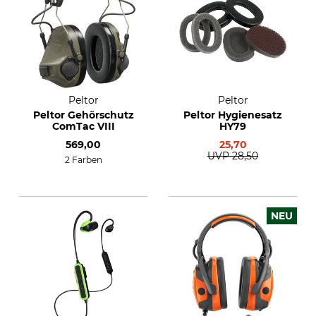
Peltor
Peltor
Peltor Gehörschutz
Peltor Hygienesatz
ComTac VIII
HY79
569,00
25,70
UVP
28,50
2 Farben
NEU