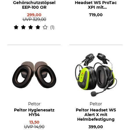
Gehörschutzstöpsel
Headset WS ProTac
EEP-100 OR
XPI mit
Helmbefestigung
299,00
719,00
UVP
329,00
1
Peltor
Peltor
Peltor Hygienesatz
Peltor Headset WS
HY54
Alert X mit
Helmbefestigung
13,50
UVP
14,90
399,00