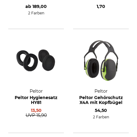
ab
189,00
1,70
2 Farben
Peltor
Peltor
Peltor Hygienesatz
Peltor Gehörschutz
HY81
X4A mit Kopfbügel
13,50
54,50
UVP
15,90
2 Farben