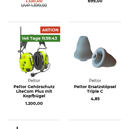
1.330,00
699,00
UVP
1.399,00
AKTION
146 Tage
11:59:
42
Peltor
Peltor
Peltor Gehörschutz
Peltor Ersatzstöpsel
LiteCom Plus mit
Triple C
Kopfbügel
4,85
1.200,00