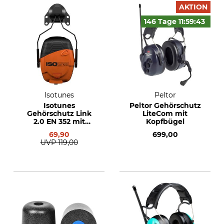
AKTION
146 Tage
11:59:
42
Isotunes
Peltor
Isotunes
Peltor Gehörschutz
Gehörschutz Link
LiteCom mit
2.0 EN 352 mit
Kopfbügel
Helmbefestigung
69,90
699,00
UVP
119,00