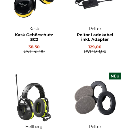
Kask
Peltor
Kask Gehörschutz
Peltor Ladekabel
SC2
inkl. Adapter
38,50
129,00
UVP
42,90
UVP
139,00
NEU
Hellberg
Peltor