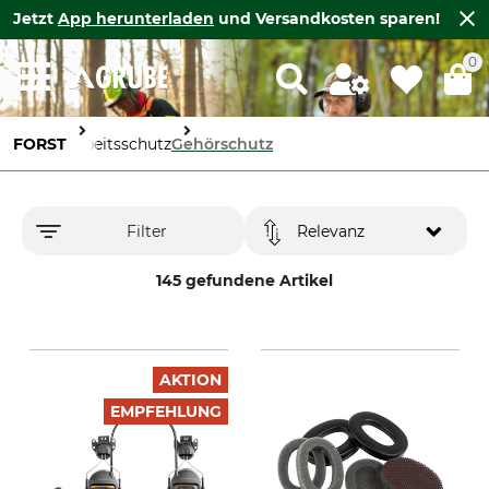
Jetzt
App herunterladen
und Versandkosten sparen!
0
FORST
Arbeitsschutz
Gehörschutz
Filter
Relevanz
145 gefundene Artikel
AKTION
EMPFEHLUNG