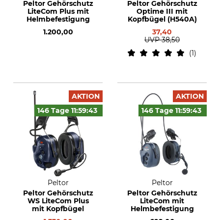
Peltor Gehörschutz
Peltor Gehörschutz
LiteCom Plus mit
Optime III mit
Helmbefestigung
Kopfbügel (H540A)
1.200,00
37,40
UVP
38,50
1
AKTION
AKTION
146 Tage
11:59:
42
146 Tage
11:59:
42
Peltor
Peltor
Peltor Gehörschutz
Peltor Gehörschutz
WS LiteCom Plus
LiteCom mit
mit Kopfbügel
Helmbefestigung