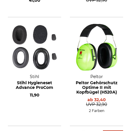
41,00
UVP
32,90
Stihl
Peltor
Stihl Hygieneset
Peltor Gehörschutz
Advance ProCom
Optime II mit
Kopfbügel (H520A)
11,90
ab
32,40
UVP
32,90
2 Farben