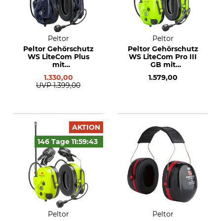
Peltor
Peltor
Peltor Gehörschutz
Peltor Gehörschutz
WS LiteCom Plus
WS LiteCom Pro III
mit
GB mit
Helmbefestigung
Helmbefestigung
1.330,00
1.579,00
UVP
1.399,00
AKTION
146 Tage
11:59:
42
Peltor
Peltor