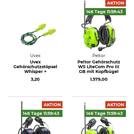
AKTION
146 Tage
11:59:
42
Uvex
Peltor
Uvex
Peltor Gehörschutz
Gehörschutzstöpsel
WS LiteCom Pro III
Whisper +
GB mit Kopfbügel
3,20
1.579,00
AKTION
AKTION
146 Tage
11:59:
42
146 Tage
11:59:
42