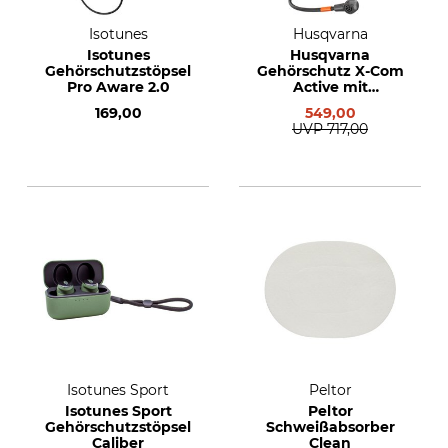
Isotunes
Husqvarna
Isotunes
Husqvarna
Gehörschutzstöpsel
Gehörschutz X-Com
Pro Aware 2.0
Active mit
Kopfbügel
169,00
549,00
UVP
717,00
Isotunes Sport
Peltor
Isotunes Sport
Peltor
Gehörschutzstöpsel
Schweißabsorber
Caliber
Clean