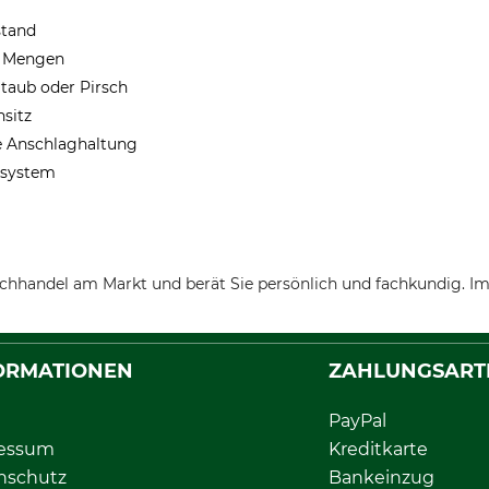
stand
r Mengen
taub oder Pirsch
sitz
e Anschlaghaltung
nsystem
chhandel am Markt und berät Sie persönlich und fachkundig. Im
ORMATIONEN
ZAHLUNGSART
PayPal
essum
Kreditkarte
nschutz
Bankeinzug