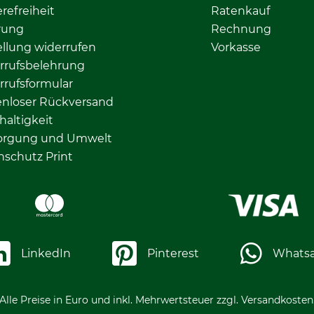
erefreiheit
Ratenkauf
rung
Rechnung
llung widerrufen
Vorkasse
rrufsbelehrung
rrufsformular
enloser Rückversand
altigkeit
orgung und Umwelt
nschutz Print
LinkedIn
Pinterest
Whats
Alle Preise in Euro und inkl. Mehrwertsteuer zzgl. Versandkosten