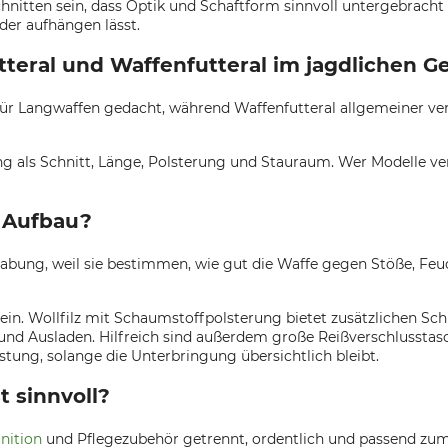
hnitten sein, dass Optik und Schaftform sinnvoll untergebracht
der aufhängen lässt.
teral und Waffenfutteral im jagdlichen G
 für Langwaffen gedacht, während Waffenfutteral allgemeiner ve
 als Schnitt, Länge, Polsterung und Stauraum. Wer Modelle vergl
d Aufbau?
abung, weil sie bestimmen, wie gut die Waffe gegen Stöße, Feu
in. Wollfilz mit Schaumstoffpolsterung bietet zusätzlichen Sc
- und Ausladen. Hilfreich sind außerdem große Reißverschlussta
ung, solange die Unterbringung übersichtlich bleibt.
 sinnvoll?
nition
und Pflegezubehör getrennt, ordentlich und passend zum 