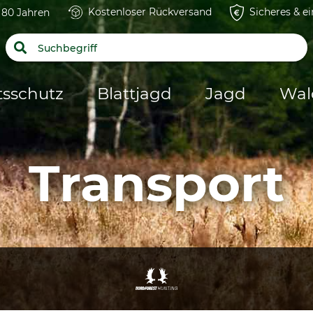
Kostenloser Rückversand
Sicheres & e
t 80 Jahren
tsschutz
Blattjagd
Jagd
Wal
Transport