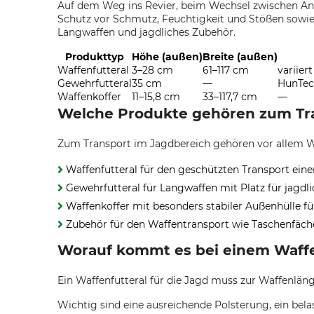
Auf dem Weg ins Revier, beim Wechsel zwischen Ans
Schutz vor Schmutz, Feuchtigkeit und Stößen sowie 
Langwaffen und jagdliches Zubehör.
Produkttyp
Höhe (außen)
Breite (außen)
Waffenfutteral
3–28 cm
61–117 cm
variiert
Gewehrfutteral
35 cm
—
HunTec
Waffenkoffer
11–15,8 cm
33–117,7 cm
—
Welche Produkte gehören zum Tra
Zum Transport im Jagdbereich gehören vor allem Wa
Waffenfutteral für den geschützten Transport ein
Gewehrfutteral für Langwaffen mit Platz für jagdl
Waffenkoffer mit besonders stabiler Außenhülle fü
Zubehör für den Waffentransport wie Taschenfäch
Worauf kommt es bei einem Waffen
Ein Waffenfutteral für die Jagd muss zur Waffenlän
Wichtig sind eine ausreichende Polsterung, ein bel