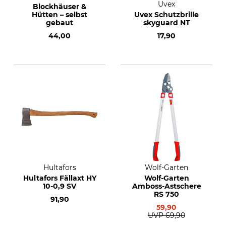
Uvex
Blockhäuser &
Hütten – selbst
Uvex Schutzbrille
gebaut
skyguard NT
44,00
17,90
Hultafors
Wolf-Garten
Hultafors Fällaxt HY
Wolf-Garten
10-0,9 SV
Amboss-Astschere
RS 750
91,90
59,90
UVP
69,90