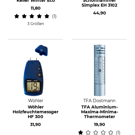
Keiler Winter Eco
Schonhammer
Simplex EH 3102
11,80
44,90
1
3 Größen
Wöhler
TFA Dostmann
Wöhler
TFA Aluminium-
Holzfeuchtemessgerät
Maxima-Minima-
HF 300
Thermometer
31,90
19,90
1