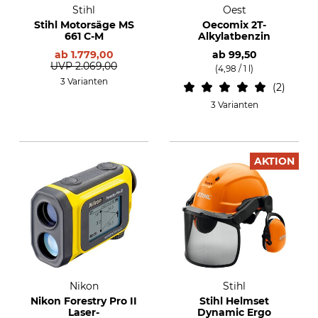
Stihl
Oest
Stihl Motorsäge MS
Oecomix 2T-
661 C-M
Alkylatbenzin
ab
1.779,00
ab
99,50
UVP
2.069,00
(4,98 / 1 l)
3 Varianten
2
3 Varianten
AKTION
Nikon
Stihl
Nikon Forestry Pro II
Stihl Helmset
Laser-
Dynamic Ergo