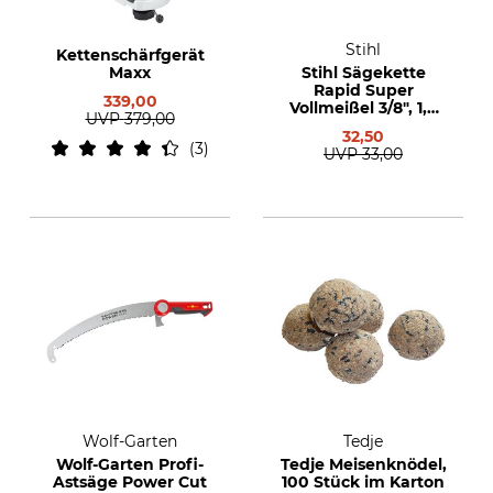
Stihl
Kettenschärfgerät
Maxx
Stihl Sägekette
Rapid Super
339,00
Vollmeißel 3/8", 1,6
UVP
379,00
mm, 72 TG
32,50
3
UVP
33,00
Wolf-Garten
Tedje
Wolf-Garten Profi-
Tedje Meisenknödel,
Astsäge Power Cut
100 Stück im Karton