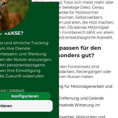
Wer viel Zeit im Wald verbringt, freut sich meist mehr über
praktische Ausrüstung als über beliebige Deko. Genau
darauf ist die Kategorie Geschenke für Holzwürmer
ausgerichtet. Sie passt zu Forstwirten, Selbstwerbern,
Revierpersonal, Auszubildenden und allen, die Holz machen,
pflegen, messen oder aufarbeiten. Ob kleines Mitbringsel
oder hochwertiges Präsent: Im Forstbereich zählt vor allem
F KEKSE?
eine robuste, praxisgerechte und einsatztaugliche Auswahl.
es und ähnliche Tracking-
Welche Geschenke passen für den
um ihre Dienste
 verbessern und Werbung
Einsatz im Forst besonders gut?
en der Nutzer anzuzeigen.
erden personenbezogene
Praktische Geschenkideen für den Forsteinsatz sind
nen Ihre Einwilligung
Ausrüstungsartikel, die bei Waldarbeit, Reviergängen oder
die Zukunft widerrufen
der Holzaufarbeitung sofort einen Nutzen haben.
Persönliche Schutzausrüstung für Motorsägenarbeit und
rung
Impressum
Holzernte
Konfigurieren
Messgeräte für Baumhöhe, Entfernung und Gelände
Robuste Bekleidung für wechselnde Witterung im
tieren
Bestand
Nützliche Begleiter für Selbstwerber, Holzrücken und