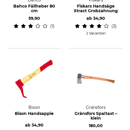
Bahco
Fiskars
Bahco Fällheber 80
Fiskars Handsäge
cm
Xtract Grobzahnung
59,90
ab
34,90
1
3
2 Varianten
Bison
Gränsfors
Bison Handsappie
Gränsfors Spaltaxt –
klein
ab
34,90
180,00