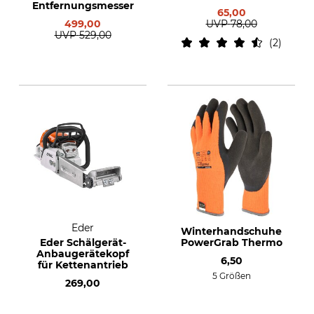
Entfernungsmesser
65,00
499,00
UVP
78,00
UVP
529,00
2
Eder
Winterhandschuhe
Eder Schälgerät-
PowerGrab Thermo
Anbaugerätekopf
6,50
für Kettenantrieb
5 Größen
269,00