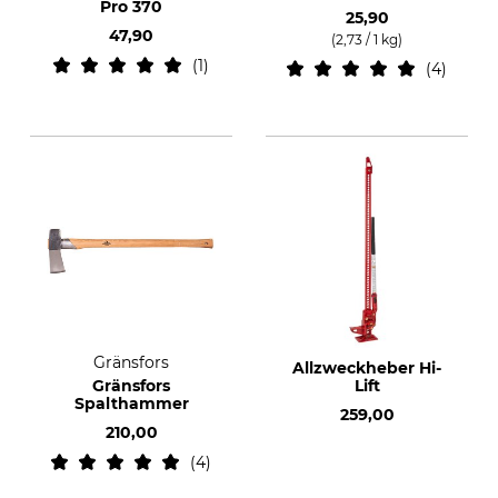
Pro 370
25,90
47,90
(2,73 / 1 kg)
1
4
Gränsfors
Allzweckheber Hi-
Gränsfors
Lift
Spalthammer
259,00
210,00
4