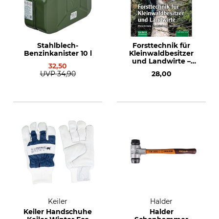
Stahlblech-
Forsttechnik für
Benzinkanister 10 l
Kleinwaldbesitzer
und Landwirte –
32,50
Maschinen,
UVP
34,90
28,00
Erschließung,
Holzernte
Keiler
Halder
Keiler Handschuhe
Halder