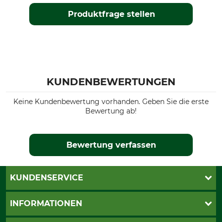
Produktfrage stellen
Schallleistungspegel
Motor
118 dB
2-Mix
Leistung
Schienenlänge
5,4 kW
50 cm
KUNDENBEWERTUNGEN
Keine Kundenbewertung vorhanden. Geben Sie die erste
Bewertung ab!
Bewertung verfassen
KUNDENSERVICE
Live-Shopping
INFORMATIONEN
Katalogbestellung