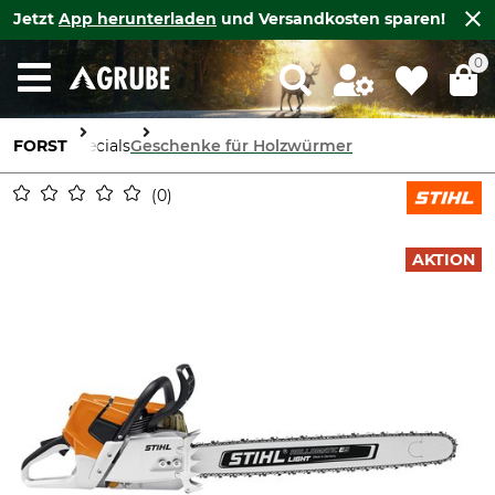
Jetzt
App herunterladen
und Versandkosten sparen!
0
FORST
Specials
Geschenke für Holzwürmer
0
AKTION