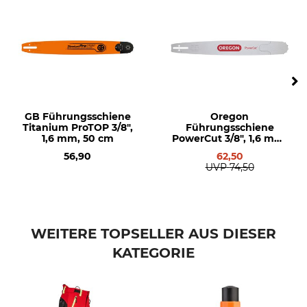
rechts
118 dB
6,9 / 5,6 m/s²
Kettenschnellspannung
Elasto-Start
Nein
Ja
Ergo-Start
Dekompressionsventil
Nein
Ja
GB Führungsschiene
Oregon
Titanium ProTOP 3/8",
Führungsschiene
Griffheizung
Vergaserheizung
1,6 mm, 50 cm
PowerCut 3/8", 1,6 mm,
Nein
Nein
50 cm
56,90
62,50
UVP
74,50
Teilung
Einsatzbereich
3/8"
professionelle Anwender
Forstwirtschaft
Sicherheitstreibglied
WEITERE TOPSELLER AUS DIESER
Treibgliedstärke/Nutbreite
Nein
1,6 mm
KATEGORIE
Sägekettentyp
M-Tronic
Vollmeißel
Ja