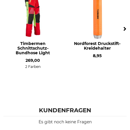
Marke
Antrieb
Stihl
Benzin
Schalldruckpegel
Seitliche Kettenspannung
105 dB
Ja
Mengenregulierbare
Manuelle Kraftstoffpumpe
Timbermen
Nordforest Druckstift-
Ölpumpe
Nein
Schnittschutz-
Kreidehalter
Ja
Bundhose Light
8,95
269,00
Langzeit-Luftfiltersystem
HD2-Filter
2 Farben
Nein
Ja
Werkzeugloser
KWF-Prüfzeichen
Tankverschluss
KWF Profi
Ja
Produkttyp
Modellbezeichnung
KUNDENFRAGEN
Motorsäge
MS 661 C-M
Es gibt noch keine Fragen
Motor
Hubraum
2-Mix
91,1 cm³