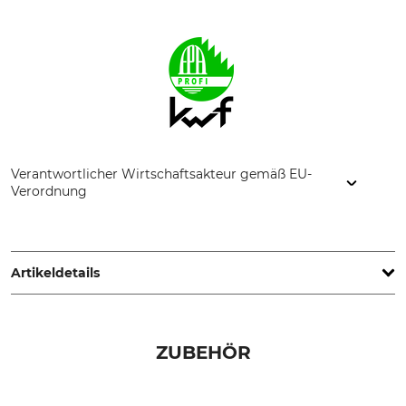
Verantwortlicher Wirtschaftsakteur gemäß EU-
Verordnung
STIHL Vertriebszentrale AG & Co. KG, Robert-Bosch-Str. 13,
64807 Dieburg, Germany, www.stihl.de
Artikeldetails
Hubraum
Gewicht (ohne
Sägeausrüstung)
91,1 cm³
ZUBEHÖR
7,4 kg
Schallleistungspegel
Vibrationswert links /