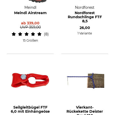
Meindl
Nordforest
Meindl Airstream
Nordforest
Rundschlinge FTF
8,5
ab
339,00
UVP
359,00
26,00
1 Variante
8
15 Größen
Seilgleitbügel FTF
Vierkant-
6,0 mit Einhängeöse
Rückekette Deister