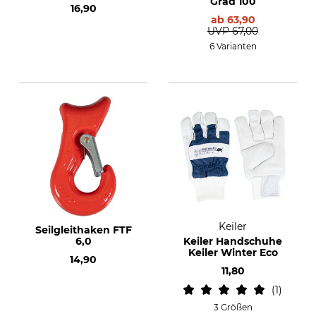
Grad 100
16,90
ab
63,90
UVP
67,00
6 Varianten
Keiler
Seilgleithaken FTF
6,0
Keiler Handschuhe
Keiler Winter Eco
14,90
11,80
1
3 Größen