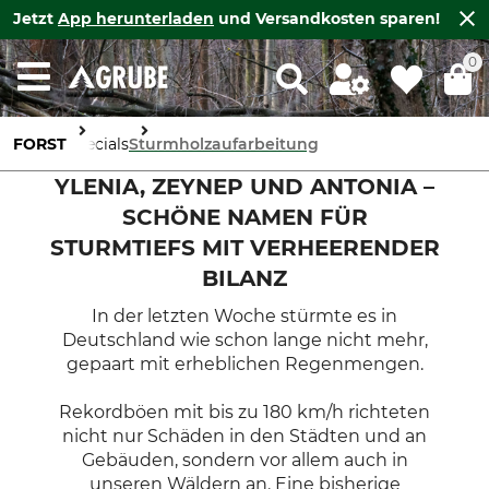
Jetzt
App herunterladen
und Versandkosten sparen!
0
FORST
Specials
Sturmholzaufarbeitung
YLENIA, ZEYNEP UND ANTONIA –
SCHÖNE NAMEN FÜR
STURMTIEFS MIT VERHEERENDER
BILANZ
In der letzten Woche stürmte es in
Deutschland wie schon lange nicht mehr,
gepaart mit erheblichen Regenmengen.
Rekordböen mit bis zu 180 km/h richteten
nicht nur Schäden in den Städten und an
Gebäuden, sondern vor allem auch in
unseren Wäldern an. Eine bisherige