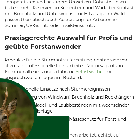
Temperaturen und häufigem Umsetzen. Robuste Hosen
bieten mehr Reserven an Schienbein und Wade bei Kontakt
mit Bruchholz und Unterwuchs. Für Hitzetage im Wald
passen thematisch auch Ausrüstung für Arbeiten im
Sommer, UV-Schutz oder Insektenschutz.
Praxisgerechte Auswahl für Profis und
geübte Forstanwender
Produkte für die Sturmholzaufarbeitung richten sich vor
allem an professionelle Forstarbeiter, Motorsägenführer,
Kommunalteams und erfahrene
Selbstwerber
mit
anspruchsvollen Lagen im Bestand.
Professionelle Einsätze nach Sturmereignissen
Aufarbeitung von Windwurf, Bruchholz und Rückhängern
Arbeiten in Nadel- und Laubbeständen mit wechselnder
Hang- und Bodenlage
Saisonale Ergänzung durch Nässeschutz für Forst und
Jagd oder Heizbekleidung
Wer häufiger in Windwurfflächen arbeitet, achtet auf