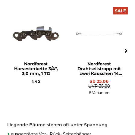
SALE
Nordforest
Nordforest
Harvesterkette 3/4",
Drahtseilstropp mit
3,0 mm, 1 TG
zwei Kauschen 14
mm
1,45
ab
25,06
UVP
35,80
8 Varianten
Liegende Bäume stehen oft unter Spannung
ausgeprägte Vor-, Rück- Seitenhänger