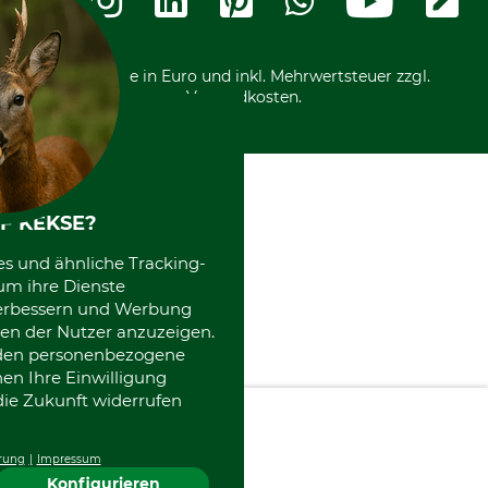
Kostenloser Rückversand
Motorgeräteshop
Nachhaltigkeit
Über uns
Entsorgung und Umwelt
Community
Alle Preise in Euro und inkl. Mehrwertsteuer zzgl.
Datenschutz Print
International
Versandkosten.
Kooperationen
F KEKSE?
es und ähnliche Tracking-
um ihre Dienste
 verbessern und Werbung
en der Nutzer anzuzeigen.
erden personenbezogene
nen Ihre Einwilligung
die Zukunft widerrufen
Gutscheinwert:
rung
Impressum
€
Konfigurieren