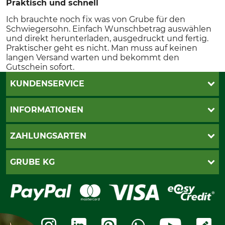
Praktisch und schnell
Ich brauchte noch fix was von Grube für den
Schwiegersohn. Einfach Wunschbetrag auswählen
und direkt herunterladen, ausgedruckt und fertig.
Praktischer geht es nicht. Man muss auf keinen
langen Versand warten und bekommt den
Gutschein sofort.
KUNDENSERVICE
Live-Shopping
INFORMATIONEN
Katalogbestellung
Newsletter-Anmeldung
AGB
ZAHLUNGSARTEN
Kontakt
Impressum
Gewährleistung/Kostenvoranschlag
Datenschutz
PayPal
GRUBE KG
Seilwindenprüfung
Barrierefreiheit
Kreditkarte
Fragen und Antworten
Lieferung
Bankeinzug
Leitbild
Cookie-Einstellungen
Bestellung widerrufen
Ratenkauf
Karriere
Widerrufsbelehrung
Rechnung
Termine
Widerrufsformular
Vorkasse
Ladengeschäft