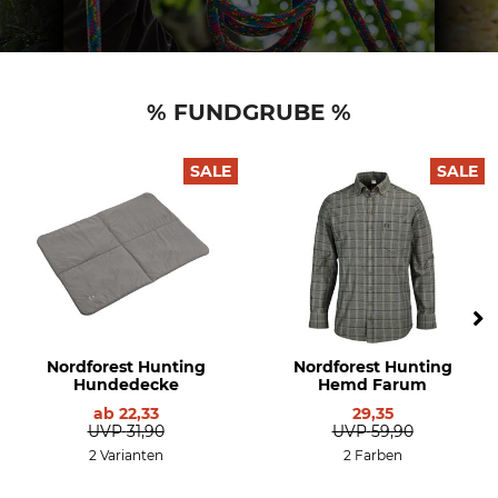
% FUNDGRUBE %
SALE
SALE
Nordforest Hunting
Nordforest Hunting
Hundedecke
Hemd Farum
ab
22,33
29,35
UVP
31,90
UVP
59,90
2 Varianten
2 Farben