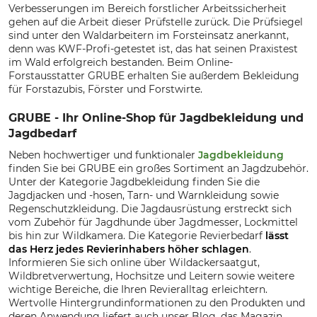
Verbesserungen im Bereich forstlicher Arbeitssicherheit
gehen auf die Arbeit dieser Prüfstelle zurück. Die Prüfsiegel
sind unter den Waldarbeitern im Forsteinsatz anerkannt,
denn was KWF-Profi-getestet ist, das hat seinen Praxistest
im Wald erfolgreich bestanden. Beim Online-
Forstausstatter GRUBE erhalten Sie außerdem Bekleidung
für Forstazubis, Förster und Forstwirte.
GRUBE - Ihr Online-Shop für Jagdbekleidung und
Jagdbedarf
Neben hochwertiger und funktionaler
Jagdbekleidung
finden Sie bei GRUBE ein großes Sortiment an Jagdzubehör.
Unter der Kategorie Jagdbekleidung finden Sie die
Jagdjacken und -hosen, Tarn- und Warnkleidung sowie
Regenschutzkleidung. Die Jagdausrüstung erstreckt sich
vom Zubehör für Jagdhunde über Jagdmesser, Lockmittel
bis hin zur Wildkamera. Die Kategorie Revierbedarf
lässt
das Herz jedes Revierinhabers höher schlagen
.
Informieren Sie sich online über Wildackersaatgut,
Wildbretverwertung, Hochsitze und Leitern sowie weitere
wichtige Bereiche, die Ihren Revieralltag erleichtern.
Wertvolle Hintergrundinformationen zu den Produkten und
deren Anwendung liefert auch unser Blog, das Magazin.