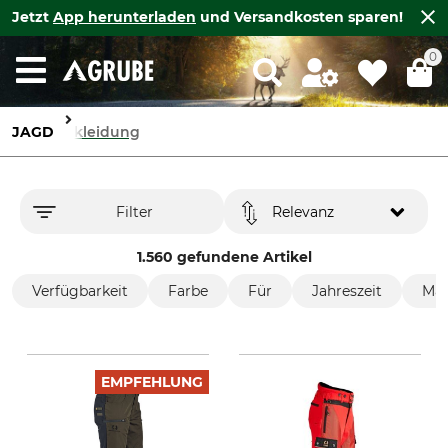
Jetzt
App herunterladen
und Versandkosten sparen!
0
JAGD
Bekleidung
Filter
Relevanz
1.560 gefundene Artikel
Verfügbarkeit
Farbe
Für
Jahreszeit
Mar
EMPFEHLUNG