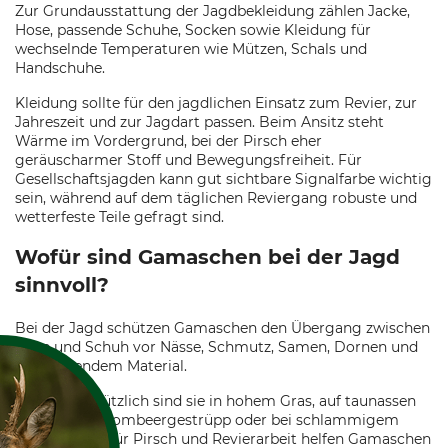
Zur Grundausstattung der Jagdbekleidung zählen Jacke,
Hose, passende Schuhe, Socken sowie Kleidung für
wechselnde Temperaturen wie Mützen, Schals und
Handschuhe.
Kleidung sollte für den jagdlichen Einsatz zum Revier, zur
Jahreszeit und zur Jagdart passen. Beim Ansitz steht
Wärme im Vordergrund, bei der Pirsch eher
geräuscharmer Stoff und Bewegungsfreiheit. Für
Gesellschaftsjagden kann gut sichtbare Signalfarbe wichtig
sein, während auf dem täglichen Reviergang robuste und
wetterfeste Teile gefragt sind.
Wofür sind Gamaschen bei der Jagd
sinnvoll?
Bei der Jagd schützen Gamaschen den Übergang zwischen
Hose und Schuh vor Nässe, Schmutz, Samen, Dornen und
eindringendem Material.
Besonders nützlich sind sie in hohem Gras, auf taunassen
Wegen, im Brombeergestrüpp oder bei schlammigem
Untergrund. Für Pirsch und Revierarbeit helfen Gamaschen