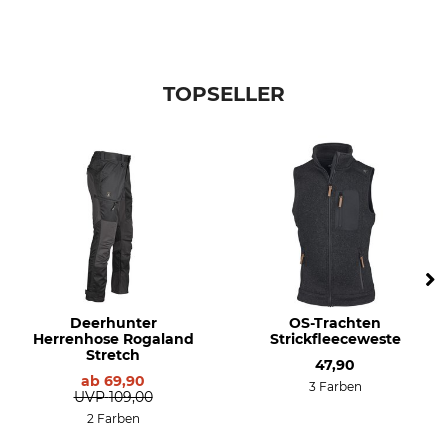
TOPSELLER
Deerhunter
OS-Trachten
Herrenhose Rogaland
Strickfleeceweste
Stretch
47,90
ab
69,90
3 Farben
UVP
109,00
2 Farben