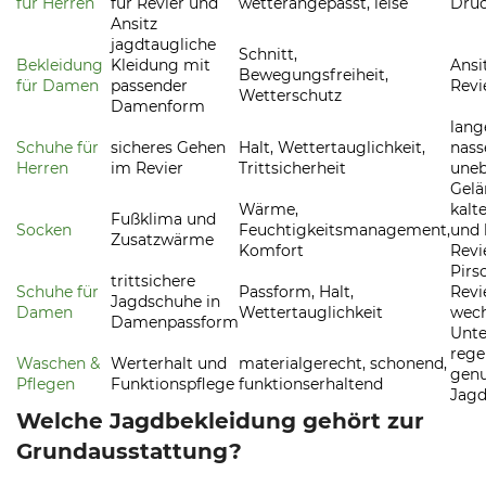
für Herren
für Revier und
wetterangepasst, leise
Drüc
Ansitz
jagdtaugliche
Schnitt,
Bekleidung
Kleidung mit
Ansit
Bewegungsfreiheit,
für Damen
passender
Revi
Wetterschutz
Damenform
lang
Schuhe für
sicheres Gehen
Halt, Wettertauglichkeit,
nass
Herren
im Revier
Trittsicherheit
une
Gelä
Wärme,
kalt
Fußklima und
Socken
Feuchtigkeitsmanagement,
und 
Zusatzwärme
Komfort
Revi
Pirs
trittsichere
Schuhe für
Passform, Halt,
Revi
Jagdschuhe in
Damen
Wettertauglichkeit
wec
Damenpassform
Unt
rege
Waschen &
Werterhalt und
materialgerecht, schonend,
genu
Pflegen
Funktionspflege
funktionserhaltend
Jagd
Welche Jagdbekleidung gehört zur
Grundausstattung?