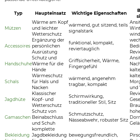
B
Typ
Haupteinsatz
Wichtige Eigenschaften
s
Wärme am Kopf
Ansit
wärmend, gut sitzend, teils
Mützen
und leichter
Wint
signalstark
Wetterschutz
wind
Ergänzung der
wec
funktional, kompakt,
Accessoires
persönlichen
Bed
reviertauglich
Ausrüstung
Revi
Schutz und
Ansit
Griffsicherheit, Wärme,
Handschuhe
Wärme für die
Nach
Fingergefühl
Hände
kalt
Wärmeschutz
kalt
wärmend, angenehm
Schals
für Hals und
Mor
tragbar, kompakt
Nacken
und
Klassischer
Revi
Schirmwirkung,
Jagdhüte
Kopf- und
Gese
traditioneller Stil, Sitz
Wetterschutz
Bra
Schutz von
hohe
Schmutzschutz,
Gamaschen
Beinabschluss
Dorn
Nässeabwehr, robuster Sitz
und Schuh
Gelä
komplette
Bekleidung
Jagdbekleidung
bewegungsfreundlich,
Pirsc