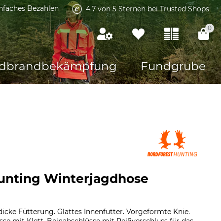
infaches Bezahlen
4.7 von 5 Sternen bei Trusted Shops
0
dbrandbekämpfung
Fundgrube
unting Winterjagdhose
icke Fütterung. Glattes Innenfutter. Vorgeformte Knie.