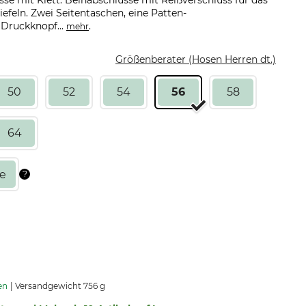
sse mit Klett. Beinabschlüsse mit Reißverschluss für das
feln. Zwei Seitentaschen, eine Patten-
Druckknopf...
.
mehr
Größenberater (Hosen Herren dt.)
50
52
54
56
58
64
en
Versandgewicht 756 g