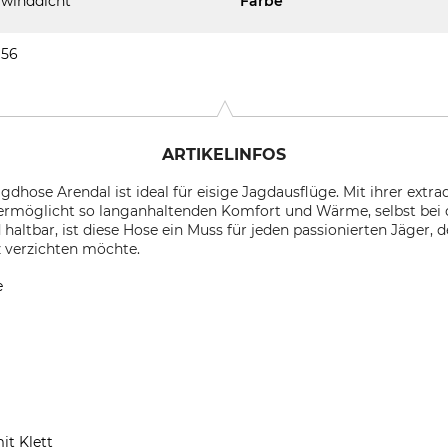
winddicht
Farbe
56
ARTIKELINFOS
dhose Arendal ist ideal für eisige Jagdausflüge. Mit ihrer extra
 ermöglicht so langanhaltenden Komfort und Wärme, selbst bei 
ltbar, ist diese Hose ein Muss für jeden passionierten Jäger, 
z verzichten möchte.
e
it Klett