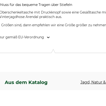
hluss für das bequeme Tragen über Stiefeln
n-Oberschenkeltasche mit Druckknopf sowie eine Gesäßtasche m
Winterjagdhose Arendal praktisch aus.
i Größen sind, dann empfehlen wir eine Größe größer zu nehmen
kteur gemäß EU-Verordnung
9646 Bispingen, Germany, www.grube.de
Aus dem Katalog
Jagd, Natur & 