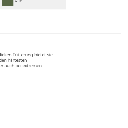
oliv
dicken Fütterung bietet sie
den härtesten
der auch bei extremen