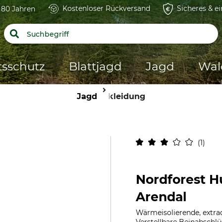
Kostenloser Rückversand
Sicheres & e
t 80 Jahren
tsschutz
Blattjagd
Jagd
Wal
Jagd
Bekleidung
1
Nordforest H
Arendal
Wärmeisolierende, extrad