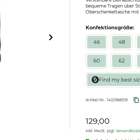
Verstellbare Beinabschlü
bequeme Tragen über Stie
Oberschenkeltasche mit 
Konfektionsgröße:
46
48
60
62
Artikel-Nr.:
1402966519
129,00
inkl. MwSt. zzgl.
Versandkost