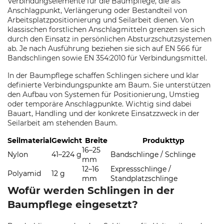
Verbindungselemente für die Baumpflege, die als
Anschlagpunkt, Verlängerung oder Bestandteil von
Arbeitsplatzpositionierung und Seilarbeit dienen. Von
klassischen forstlichen Anschlagmitteln grenzen sie sich
durch den Einsatz in persönlichen Absturzschutzsystemen
ab. Je nach Ausführung beziehen sie sich auf EN 566 für
Bandschlingen sowie EN 354:2010 für Verbindungsmittel.
In der Baumpflege schaffen Schlingen sichere und klar
definierte Verbindungspunkte am Baum. Sie unterstützen
den Aufbau von Systemen für Positionierung, Umstieg
oder temporäre Anschlagpunkte. Wichtig sind dabei
Bauart, Handling und der konkrete Einsatzzweck in der
Seilarbeit am stehenden Baum.
Seilmaterial
Gewicht
Breite
Produkttyp
16–25
Nylon
41–224 g
Bandschlinge / Schlinge
mm
12–16
Expressschlinge /
Polyamid
12 g
mm
Standplatzschlinge
Wofür werden Schlingen in der
Baumpflege eingesetzt?