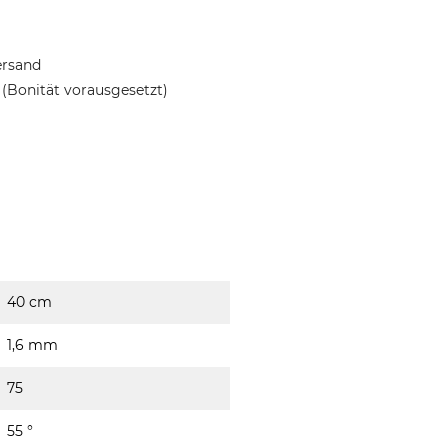
ersand
(Bonität vorausgesetzt)
40 cm
1,6 mm
75
55 °