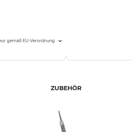
kteur gemäß EU-Verordnung
-Str. 4, 70736 Fellbach, Germany, www.oregonproducts.com
ZUBEHÖR