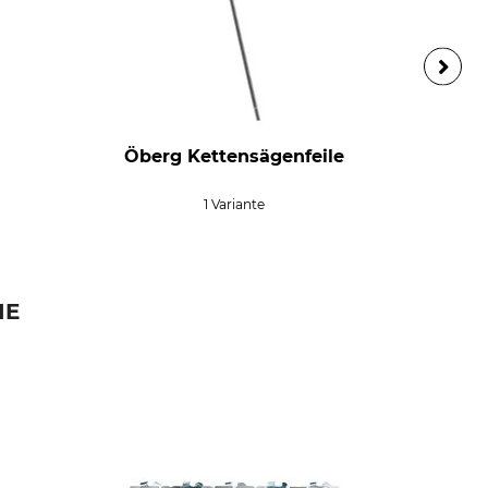
Öberg Kettensägenfeile
1 Variante
IE