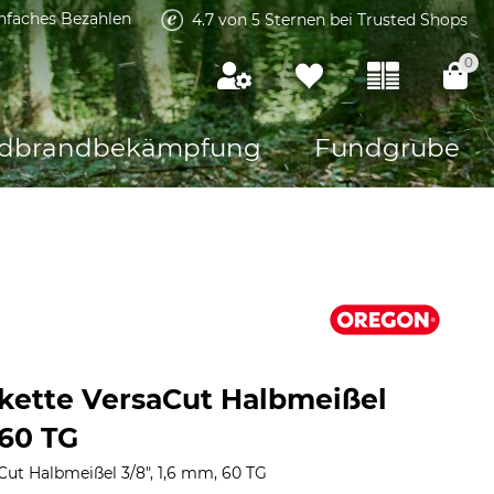
infaches Bezahlen
4.7 von 5 Sternen bei Trusted Shops
0
dbrandbekämpfung
Fundgrube
kette VersaCut Halbmeißel
 60 TG
ut Halbmeißel 3/8", 1,6 mm, 60 TG