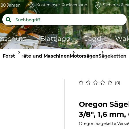
Kostenloser Rückversand
Sicheres & e
t 80 Jahren
tsschutz
Blattjagd
Jagd
Wal
Forst
Geräte und Maschinen
Motorsägen
Sägeketten
0
Oregon Säge
3/8", 1,6 mm,
Oregon Sägekette VersaC