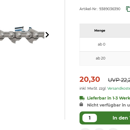
Artikel-Nr.:
9389036390
Menge
ab 0
ab 20
20,30
UVP
22,
inkl. MwSt. zzgl.
Versandkost
Lieferbar in 1-3 Wer
Nicht verfügbar in u
In den