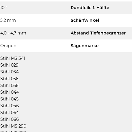
10 °
Rundfeile 1. Hälfte
5,2 mm
Schärfwinkel
4,0 - 4,7 mm
Abstand Tiefenbegrenzer
Oregon
Sägenmarke
Stihl MS 341
Stihl 029
Stihl 034
Stihl 036
Stihl 038
Stihl 044
Stihl 045
Stihl 046
Stihl 064
Stihl 066
Stihl MS 290