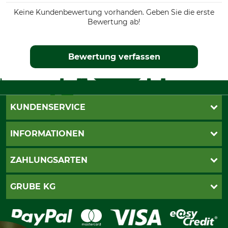
Keine Kundenbewertung vorhanden. Geben Sie die erste
Bewertung ab!
Bewertung verfassen
KUNDENSERVICE
Live-Shopping
INFORMATIONEN
Katalogbestellung
Newsletter-Anmeldung
AGB
ZAHLUNGSARTEN
Kontakt
Impressum
Gewährleistung/Kostenvoranschlag
Datenschutz
PayPal
GRUBE KG
Seilwindenprüfung
Barrierefreiheit
Kreditkarte
Fragen und Antworten
Lieferung
Bankeinzug
Leitbild
Cookie-Einstellungen
Bestellung widerrufen
Ratenkauf
Karriere