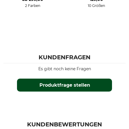
Perchlorethylen, normaler
2 Farben
10 Größen
Prozess
Für
Jahreszeit
Herren
Sommer
Passform
Farbe
regular
timber
Konfektionsgröße
KUNDENFRAGEN
3XL
Es gibt noch keine Fragen
Produktfrage stellen
KUNDENBEWERTUNGEN