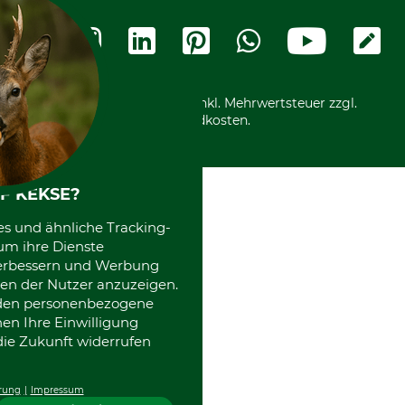
Widerrufsbelehrung
Rechnung
Termine
Widerrufsformular
Vorkasse
Ladengeschäft
Kostenloser Rückversand
Motorgeräteshop
Nachhaltigkeit
Über uns
Entsorgung und Umwelt
Community
Alle Preise in Euro und inkl. Mehrwertsteuer zzgl.
Datenschutz Print
International
Versandkosten.
Kooperationen
F KEKSE?
es und ähnliche Tracking-
um ihre Dienste
 verbessern und Werbung
en der Nutzer anzuzeigen.
erden personenbezogene
nen Ihre Einwilligung
die Zukunft widerrufen
rung
Impressum