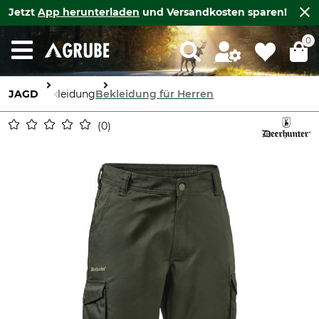
Jetzt
App herunterladen
und Versandkosten sparen!
0
JAGD
Bekleidung
Bekleidung für Herren
0