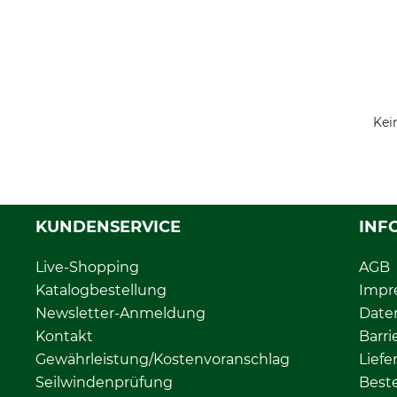
Kei
KUNDENSERVICE
INF
Live-Shopping
AGB
Katalogbestellung
Impr
Newsletter-Anmeldung
Date
Kontakt
Barri
Gewährleistung/Kostenvoranschlag
Liefe
Seilwindenprüfung
Beste