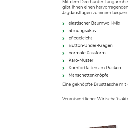
Mit dem Deerhunter Langarmhemd
gibt Ihnen einen hervorragende
Jagdausflügen zu einem bequem
elastischer Baumwoll-Mix
atmungsaktiv
pflegeleicht
Button-Under-Kragen
normale Passform
Karo-Muster
Komfortfalten am Rücken
Manschettenknöpfe
Eine geknöpfte Brusttasche mit
Verantwortlicher Wirtschaftsa
DEERHUNTER K/S, Norgesvej 12,