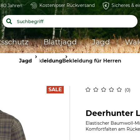
Kostenloser Rückversand
Sicheres & e
t 80 Jahren
tsschutz
Blattjagd
Jagd
Wal
Jagd
Bekleidung
Bekleidung für Herren
SALE
0
Deerhunter 
Elastischer Baumwoll-Mi
Komfortfalten am Rücken