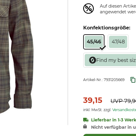
Auf diesen Artik
angewendet wer
Konfektionsgröße:
45/46
47/48
Artikel-Nr.:
7931205669
39,15
UVP
79,
inkl. MwSt. zzgl.
Versandkost
Lieferbar in 1-3 Wer
Nicht verfügbar in u