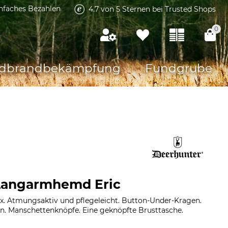
infaches Bezahlen
4.7 von 5 Sternen bei Trusted Shops
0
dbrandbekämpfung
Fundgrube
Langarmhemd Eric
x. Atmungsaktiv und pflegeleicht. Button-Under-Kragen.
. Manschettenknöpfe. Eine geknöpfte Brusttasche.