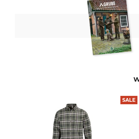
W
SALE