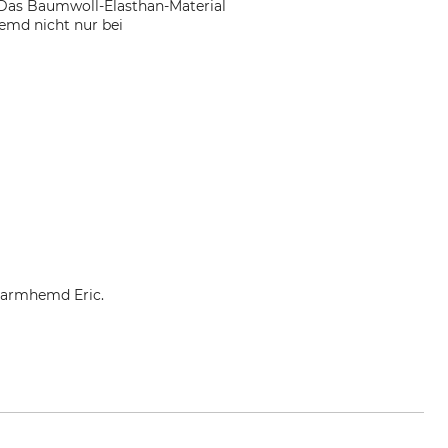
 Das Baumwoll-Elasthan-Material
emd nicht nur bei
garmhemd Eric.