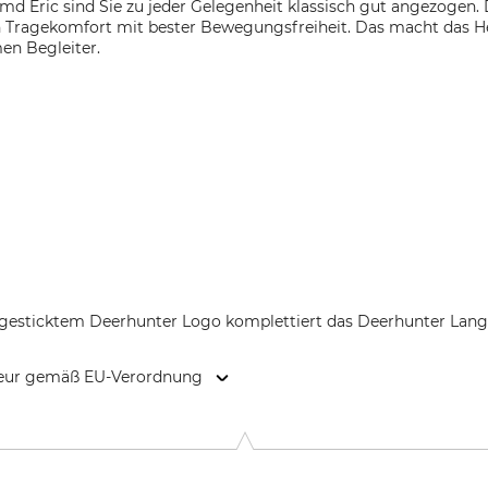
 Eric sind Sie zu jeder Gelegenheit klassisch gut angezogen.
n Tragekomfort mit bester Bewegungsfreiheit. Das macht das H
en Begleiter.
 gesticktem Deerhunter Logo komplettiert das Deerhunter Lan
kteur gemäß EU-Verordnung
 6100 Haderslev, Denmark, www.deerhunter.eu