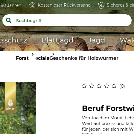
Kostenloser Rückversand
Sicheres & e
t 80 Jahren
tsschutz
Blattjagd
Jagd
Wal
Forst
Specials
Geschenke für Holzwürmer
0
Beruf Forstwi
Von Joachim Morat. Lehr
Wert auf praxis- und fal
für jeden, der sich mit Wa