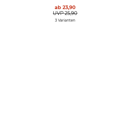
ab
23,90
UVP
25,90
3 Varianten