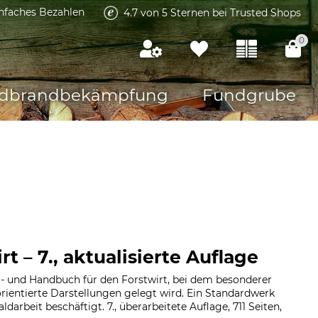
infaches Bezahlen
4.7 von 5 Sternen bei Trusted Shops
0
dbrandbekämpfung
Fundgrube
rt – 7., aktualisierte Auflage
- und Handbuch für den Forstwirt, bei dem besonderer
lorientierte Darstellungen gelegt wird. Ein Standardwerk
ldarbeit beschäftigt. 7., überarbeitete Auflage, 711 Seiten,