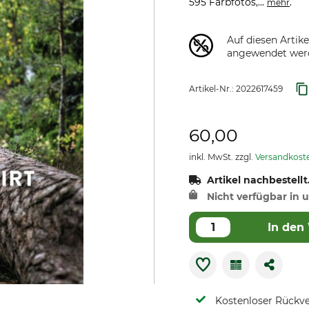
595 Farbfotos,...
.
mehr
Auf diesen Artik
angewendet wer
Artikel-Nr.:
2022617459
60,00
inkl. MwSt. zzgl.
Versandkost
Artikel nachbestellt
Nicht verfügbar in u
In den
Kostenloser Rückv