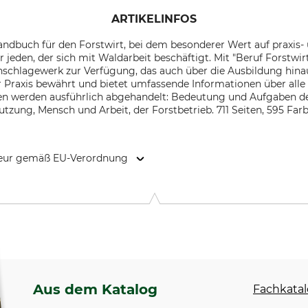
ARTIKELINFOS
ndbuch für den Forstwirt, bei dem besonderer Wert auf praxis- u
 jeden, der sich mit Waldarbeit beschäftigt. Mit "Beruf Forstwirt
hlagewerk zur Verfügung, das auch über die Ausbildung hinaus 
der Praxis bewährt und bietet umfassende Informationen über all
en werden ausführlich abgehandelt: Bedeutung und Aufgaben de
utzung, Mensch und Arbeit, der Forstbetrieb. 711 Seiten, 595 Far
kteur gemäß EU-Verordnung
, 70599 Stuttgart, Germany, www.ulmer-verlag.de
Aus dem Katalog
Fachkatal