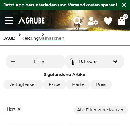
Jetzt
App herunterladen
und Versandkosten sparen!
0
JAGD
Bekleidung
Gamaschen
Filter
Relevanz
3 gefundene Artikel
Verfügbarkeit
Farbe
Marke
Preis
Hart
Alle Filter zurücksetzen