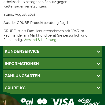
arbeitsschutzbezogenen Schutz gegen
Kettensägenverletzungen.
Stand: August 2026
Aus der GRUBE-Produktberatung Jagd
GRUBE ist als Familienunternehmen seit 1945 im
Fachhandel am Markt und berät Sie persönlich und
fachkundig.
Versand & Lieferung
.
KUNDENSERVICE
Live-Shopping
INFORMATIONEN
Katalogbestellung
Newsletter-Anmeldung
AGB
ZAHLUNGSARTEN
Kontakt
Impressum
Gewährleistung/Kostenvoranschlag
Datenschutz
PayPal
GRUBE KG
Seilwindenprüfung
Barrierefreiheit
Kreditkarte
Fragen und Antworten
Lieferung
Bankeinzug
Leitbild
Cookie-Einstellungen
Bestellung widerrufen
Ratenkauf
Karriere