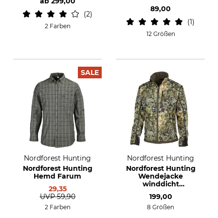
ab
299,00
89,00
2
1
2 Farben
12 Größen
SALE
Nordforest Hunting
Nordforest Hunting
Nordforest Hunting
Nordforest Hunting
Hemd Farum
Wendejacke
winddicht
29,35
Beehidden
UVP
59,90
199,00
2 Farben
8 Größen