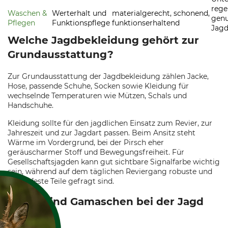
rege
Waschen &
Werterhalt und
materialgerecht, schonend,
genu
Pflegen
Funktionspflege
funktionserhaltend
Jagd
Welche Jagdbekleidung gehört zur
Grundausstattung?
Zur Grundausstattung der Jagdbekleidung zählen Jacke,
Hose, passende Schuhe, Socken sowie Kleidung für
wechselnde Temperaturen wie Mützen, Schals und
Handschuhe.
Kleidung sollte für den jagdlichen Einsatz zum Revier, zur
Jahreszeit und zur Jagdart passen. Beim Ansitz steht
Wärme im Vordergrund, bei der Pirsch eher
geräuscharmer Stoff und Bewegungsfreiheit. Für
Gesellschaftsjagden kann gut sichtbare Signalfarbe wichtig
sein, während auf dem täglichen Reviergang robuste und
wetterfeste Teile gefragt sind.
Wofür sind Gamaschen bei der Jagd
sinnvoll?