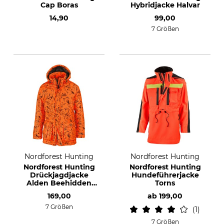
Cap Boras
Hybridjacke Halvar
14,90
99,00
7 Größen
Nordforest Hunting
Nordforest Hunting
Nordforest Hunting
Nordforest Hunting
Drückjagdjacke
Hundeführerjacke
Alden Beehidden
Torns
Blaze
169,00
ab
199,00
7 Größen
1
7 Größen