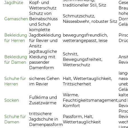
Jagdhüte
Kopf- und
Gese
traditioneller Stil, Sitz
Wetterschutz
Bra
Schutz von
hohe
Schmutzschutz,
Gamaschen
Beinabschluss
Dorn
Nässeabwehr, robuster Sitz
und Schuh
Gelä
komplette
Bekleidung
Jagdbekleidung
bewegungsfreundlich,
Pirsc
für Herren
für Revier und
wetterangepasst, leise
Drüc
Ansitz
jagdtaugliche
Schnitt,
Bekleidung
Kleidung mit
Ansit
Bewegungsfreiheit,
für Damen
passender
Revi
Wetterschutz
Damenform
lang
Schuhe für
sicheres Gehen
Halt, Wettertauglichkeit,
nass
Herren
im Revier
Trittsicherheit
une
Gelä
Wärme,
kalt
Fußklima und
Socken
Feuchtigkeitsmanagement,
und 
Zusatzwärme
Komfort
Revi
Pirs
trittsichere
Schuhe für
Passform, Halt,
Revi
Jagdschuhe in
Damen
Wettertauglichkeit
wec
Damenpassform
Unt