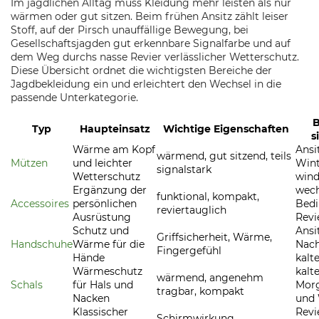
Im jagdlichen Alltag muss Kleidung mehr leisten als nur
wärmen oder gut sitzen. Beim frühen Ansitz zählt leiser
Stoff, auf der Pirsch unauffällige Bewegung, bei
Gesellschaftsjagden gut erkennbare Signalfarbe und auf
dem Weg durchs nasse Revier verlässlicher Wetterschutz.
Diese Übersicht ordnet die wichtigsten Bereiche der
Jagdbekleidung ein und erleichtert den Wechsel in die
passende Unterkategorie.
B
Typ
Haupteinsatz
Wichtige Eigenschaften
s
Wärme am Kopf
Ansit
wärmend, gut sitzend, teils
Mützen
und leichter
Wint
signalstark
Wetterschutz
wind
Ergänzung der
wec
funktional, kompakt,
Accessoires
persönlichen
Bed
reviertauglich
Ausrüstung
Revi
Schutz und
Ansit
Griffsicherheit, Wärme,
Handschuhe
Wärme für die
Nach
Fingergefühl
Hände
kalt
Wärmeschutz
kalt
wärmend, angenehm
Schals
für Hals und
Mor
tragbar, kompakt
Nacken
und
Klassischer
Revi
Schirmwirkung,