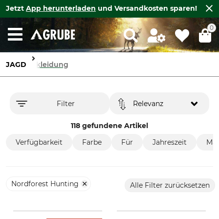
Jetzt
App herunterladen
und Versandkosten sparen!
0
JAGD
Bekleidung
Filter
Relevanz
118 gefundene Artikel
Verfügbarkeit
Farbe
Für
Jahreszeit
Mar
Nordforest Hunting
Alle Filter zurücksetzen