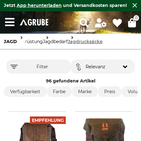
Jetzt
App herunterladen
und Versandkosten sparen!
0
JAGD
Ausrüstung
Jagdbedarf
Jagdrucksäcke
Filter
Relevanz
96 gefundene Artikel
Verfügbarkeit
Farbe
Marke
Preis
Volu
EMPFEHLUNG