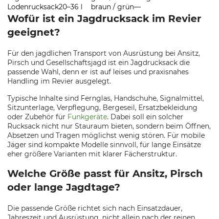
Lodenrucksack
20–36 l
braun / grün
—
Wofür ist ein Jagdrucksack im Revier
geeignet?
Für den jagdlichen Transport von Ausrüstung bei Ansitz,
Pirsch und Gesellschaftsjagd ist ein Jagdrucksack die
passende Wahl, denn er ist auf leises und praxisnahes
Handling im Revier ausgelegt.
Typische Inhalte sind Fernglas, Handschuhe, Signalmittel,
Sitzunterlage, Verpflegung, Bergeseil, Ersatzbekleidung
oder Zubehör für
Funkgeräte
. Dabei soll ein solcher
Rucksack nicht nur Stauraum bieten, sondern beim Öffnen,
Absetzen und Tragen möglichst wenig stören. Für mobile
Jäger sind kompakte Modelle sinnvoll, für lange Einsätze
eher größere Varianten mit klarer Fächerstruktur.
Welche Größe passt für Ansitz, Pirsch
oder lange Jagdtage?
Die passende Größe richtet sich nach Einsatzdauer,
Jahreszeit und Ausrüstung, nicht allein nach der reinen