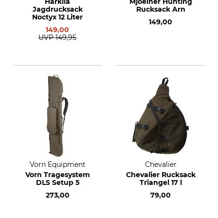
Härkila
Mjoelner Hunting
Jagdrucksack
Rucksack Arn
Noctyx 12 Liter
149,00
149,00
UVP
149,95
Vorn Equipment
Chevalier
Vorn Tragesystem
Chevalier Rucksack
DLS Setup 5
Triangel 17 l
273,00
79,00