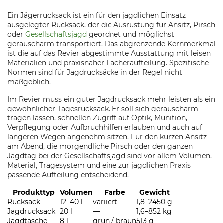
Ein Jägerrucksack ist ein für den jagdlichen Einsatz
ausgelegter Rucksack, der die Ausrüstung für Ansitz, Pirsch
oder
Gesellschaftsjagd
geordnet und möglichst
geräuscharm transportiert. Das abgrenzende Kernmerkmal
ist die auf das Revier abgestimmte Ausstattung mit leisen
Materialien und praxisnaher Fächeraufteilung. Spezifische
Normen sind für Jagdrucksäcke in der Regel nicht
maßgeblich.
Im Revier muss ein guter Jagdrucksack mehr leisten als ein
gewöhnlicher Tagesrucksack. Er soll sich geräuscharm
tragen lassen, schnellen Zugriff auf Optik, Munition,
Verpflegung oder Aufbruchhilfen erlauben und auch auf
längeren Wegen angenehm sitzen. Für den kurzen Ansitz
am Abend, die morgendliche Pirsch oder den ganzen
Jagdtag bei der Gesellschaftsjagd sind vor allem Volumen,
Material, Tragesystem und eine zur jagdlichen Praxis
passende Aufteilung entscheidend.
Produkttyp
Volumen
Farbe
Gewicht
Rucksack
12–40 l
variiert
1,8–2450 g
Jagdrucksack
20 l
—
1,6–852 kg
Jagdtasche
8 l
grün / braun
513 g