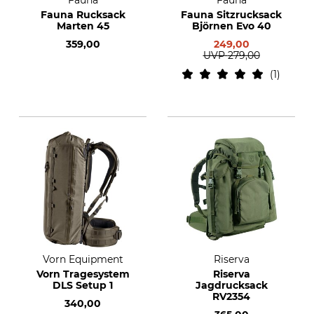
Fauna
Fauna
Fauna Rucksack
Fauna Sitzrucksack
Marten 45
Björnen Evo 40
359,00
249,00
UVP
279,00
1
Vorn Equipment
Riserva
Vorn Tragesystem
Riserva
DLS Setup 1
Jagdrucksack
RV2354
340,00