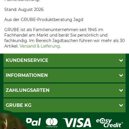
Stand: August 2026
Aus der GRUBE-Produktberatung Jagd
GRUBE ist als Familienunternehmen seit 1945 im
Fachhandel am Markt und berät Sie persönlich und
fachkundig. Im Bereich Jagdtaschen führen wir mehr als 30
Artikel.
Versand & Lieferung
.
KUNDENSERVICE
Live-Shopping
INFORMATIONEN
Katalogbestellung
Newsletter-Anmeldung
AGB
ZAHLUNGSARTEN
Kontakt
Impressum
Gewährleistung/Kostenvoranschlag
Datenschutz
PayPal
GRUBE KG
Seilwindenprüfung
Barrierefreiheit
Kreditkarte
Fragen und Antworten
Lieferung
Bankeinzug
Leitbild
Cookie-Einstellungen
Bestellung widerrufen
Ratenkauf
Karriere