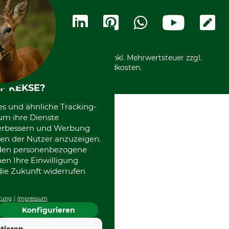
Widerrufsbelehrung
Rechnung
Termine
Widerrufsformular
Vorkasse
Ladengeschäft
Kostenloser Rückversand
Motorgeräteshop
Nachhaltigkeit
Über uns
Entsorgung und Umwelt
Community
Alle Preise in Euro und inkl. Mehrwertsteuer zzgl.
Datenschutz Print
International
Versandkosten.
Kooperationen
F KEKSE?
es und ähnliche Tracking-
um ihre Dienste
 verbessern und Werbung
en der Nutzer anzuzeigen.
erden personenbezogene
nen Ihre Einwilligung
die Zukunft widerrufen
rung
Impressum
Konfigurieren