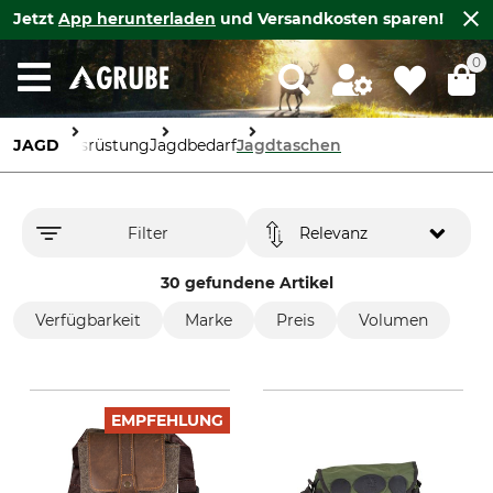
Jetzt
App herunterladen
und Versandkosten sparen!
0
JAGD
Ausrüstung
Jagdbedarf
Jagdtaschen
Filter
Relevanz
30 gefundene Artikel
Verfügbarkeit
Marke
Preis
Volumen
EMPFEHLUNG