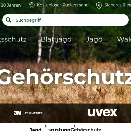
Kostenloser Rückversand
Sicheres & e
t 80 Jahren
tsschutz
Blattjagd
Jagd
Wal
Gehörschut
Jagd
Ausrüstung
Gehörschutz