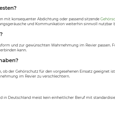
esten?
en mit konsequenter Abdichtung oder passend sitzende
Gehörsc
sgeräusche und Kommunikation weiterhin sinnvoll nutzbar b
?
assform und zur gewünschten Wahrnehmung im Revier passen. Für
verbinden kann.
 haben?
rn, ob der Gehörschutz für den vorgesehenen Einsatz geeignet ist
rnehmung im Revier zu verschlechtern.
agd in Deutschland meist kein einheitlicher Beruf mit standard