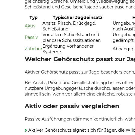
gleichzeitig Sprache, Umfeld und Wildbewegung so w
Schießstand und Gesellschaftsjagd sauber auseinand
Typ
Typischer Jagdeinsatz
H
Ansitz, Pirsch, Drückjagd,
Umgebungs
Aktiv
Schießstand
nach Ausf
Vor allem Schießstand und
Umgebung
Passiv
planbare Schusssituationen
gedämpft
Ergänzung vorhandener
Zubehör
Abhängig 
Systeme
Welcher Gehörschutz passt zur J
Aktiver Gehörschutz passt zur Jagd besonders dann
Bei Ansitz, Pirsch und Gesellschaftsjagd ist es oft
nutzbare Umgebungsgeräusche durchzulassen oder e
sinnvoll sein, wenn vor allem eine einfache, robus
Aktiv oder passiv vergleichen
Passive Ausführungen dämmen kontinuierlich, währ
Aktiver Gehörschutz eignet sich für Jäger, die 