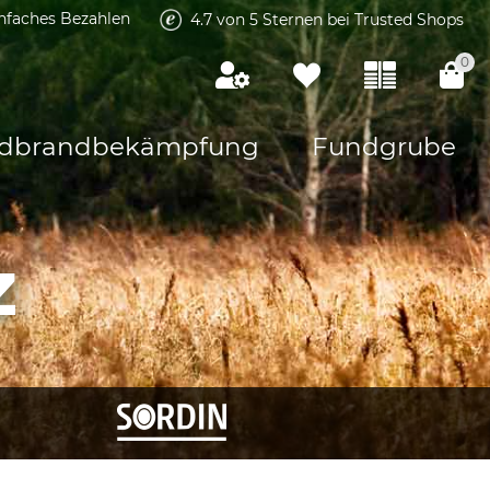
infaches Bezahlen
4.7 von 5 Sternen bei Trusted Shops
0
dbrandbekämpfung
Fundgrube
z