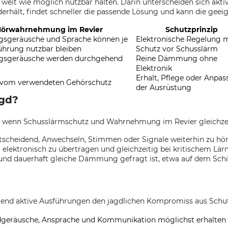
eit wie möglich nutzbar halten. Darin unterscheiden sich aktiv
erhält, findet schneller die passende Lösung und kann die geei
örwahrnehmung im Revier
Schutzprinzip
geräusche und Sprache können je
Elektronische Regelung m
ührung nutzbar bleiben
Schutz vor Schusslärm
sgeräusche werden durchgehend
Reine Dämmung ohne
Elektronik
Erhalt, Pflege oder Anpa
vom verwendeten Gehörschutz
der Ausrüstung
agd?
, wenn Schusslärmschutz und Wahrnehmung im Revier gleichzeit
 entscheidend, Anwechseln, Stimmen oder Signale weiterhin zu hö
lektronisch zu übertragen und gleichzeitig bei kritischem Lä
te und dauerhaft gleiche Dämmung gefragt ist, etwa auf dem Schi
end aktive Ausführungen den jagdlichen Kompromiss aus Schutz
Wildgeräusche, Ansprache und Kommunikation möglichst erhalte