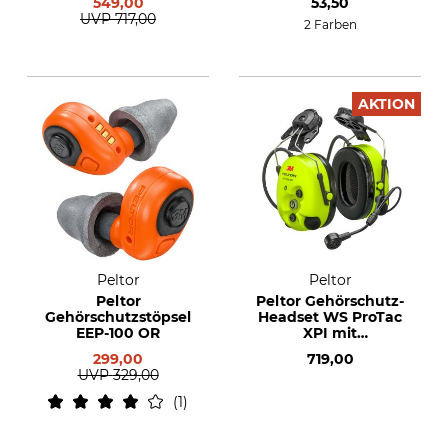
549,00
53,50
UVP
717,00
2 Farben
AKTION
Peltor
Peltor
Peltor
Peltor Gehörschutz-
Gehörschutzstöpsel
Headset WS ProTac
EEP-100 OR
XPI mit
Helmbefestigung
299,00
719,00
UVP
329,00
1