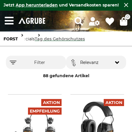
Jetzt
App herunterladen
und Versandkosten sparen!
0
FORST
Specials
Tag des Gehörschutzes
Filter
Relevanz
88 gefundene Artikel
AKTION
AKTION
EMPFEHLUNG