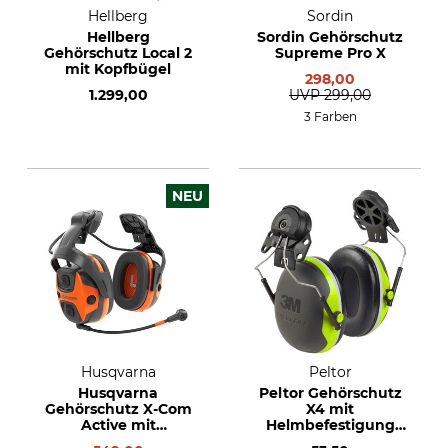
Hellberg
Sordin
Hellberg
Sordin Gehörschutz
Gehörschutz Local 2
Supreme Pro X
mit Kopfbügel
298,00
1.299,00
UVP
299,00
3 Farben
NEU
Husqvarna
Peltor
Husqvarna
Peltor Gehörschutz
Gehörschutz X-Com
X4 mit
Active mit
Helmbefestigung
Helmbefestigung
P3E