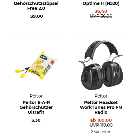
Gehörschutzstöpsel
Optime II (H520)
Free 2.0
36,40
139,00
UVP
36,90
Peltor
Peltor
Peltor E-A-R
Peltor Headset
Gehörschützer
WorkTunes Pro FM
Ultrafit
Radio
3,30
ab
109,00
UVP
119,00
2 Varianten