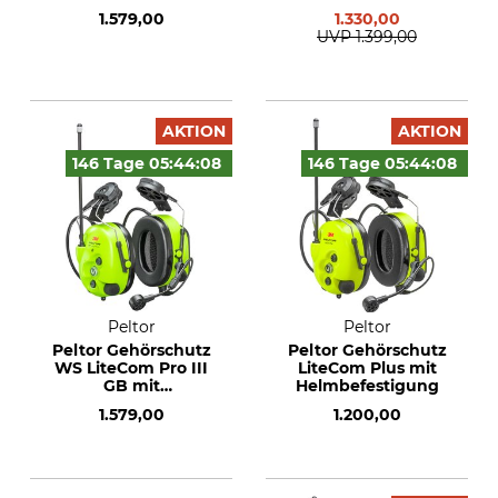
Helmbefestigung
1.579,00
1.330,00
UVP
1.399,00
AKTION
AKTION
146 Tage
05:44:
07
146 Tage
05:44:
07
Peltor
Peltor
Peltor Gehörschutz
Peltor Gehörschutz
WS LiteCom Pro III
LiteCom Plus mit
GB mit
Helmbefestigung
Helmbefestigung
1.579,00
1.200,00