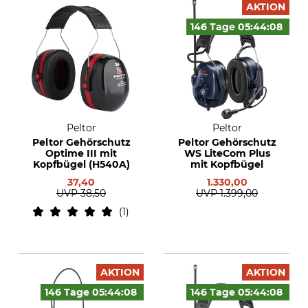
AKTION
146 Tage
05:44:
07
Peltor
Peltor
Peltor Gehörschutz
Peltor Gehörschutz
Optime III mit
WS LiteCom Plus
Kopfbügel (H540A)
mit Kopfbügel
37,40
1.330,00
UVP
38,50
UVP
1.399,00
1
AKTION
AKTION
146 Tage
05:44:
07
146 Tage
05:44:
07