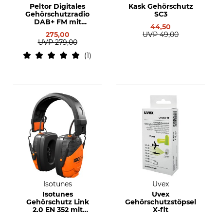
Peltor Digitales
Kask Gehörschutz
Gehörschutzradio
SC3
DAB+ FM mit
44,50
Kopfbügel
275,00
UVP
49,00
UVP
279,00
1
Isotunes
Uvex
Isotunes
Uvex
Gehörschutz Link
Gehörschutzstöpsel
2.0 EN 352 mit
X-fit
Kopfbügel