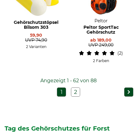
Peltor
Gehörschutzstöpsel
Bilsom 303
Peltor SportTac
Gehörschutz
59,90
UVP
74,90
ab
189,00
UVP
249,00
2 Varianten
2
2 Farben
Angezeigt 1 - 62 von 88
1
2
Tag des Gehörschutzes für Forst