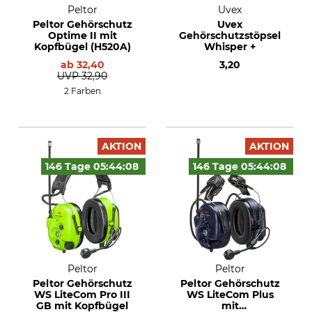
Peltor
Uvex
Peltor Gehörschutz
Uvex
Optime II mit
Gehörschutzstöpsel
Kopfbügel (H520A)
Whisper +
ab
32,40
3,20
UVP
32,90
2 Farben
AKTION
AKTION
146 Tage
05:44:
07
146 Tage
05:44:
07
Peltor
Peltor
Peltor Gehörschutz
Peltor Gehörschutz
WS LiteCom Pro III
WS LiteCom Plus
GB mit Kopfbügel
mit