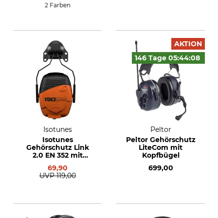
2 Farben
AKTION
146 Tage
05:44:
07
Isotunes
Peltor
Isotunes
Peltor Gehörschutz
Gehörschutz Link
LiteCom mit
2.0 EN 352 mit
Kopfbügel
Helmbefestigung
69,90
699,00
UVP
119,00