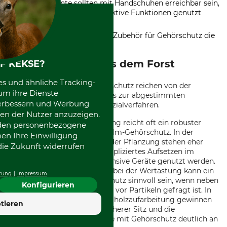
Bedienelemente sollten mit Handschuhen erreichbar sein,
wenn Kommunikation oder aktive Funktionen genutzt
werden
Für saisonale Einsätze kann Zubehör für Gehörschutz die
Nutzbarkeit verbessern
Einsatzbeispiele aus dem Forst
F KEKSE?
es und ähnliche Tracking-
Die Anforderungen an Gehörschutz reichen von der
um ihre Dienste
Einzelarbeit mit Motorsäge bis zur abgestimmten
 verbessern und Werbung
Teamarbeit bei Ernte und Spezialverfahren.
en der Nutzer anzuzeigen.
Bei der Brennholz-Aufarbeitung reicht oft ein robuster
erden personenbezogene
Kapselgehörschützer oder Helm-Gehörschutz. In der
nen Ihre Einwilligung
Jungbestandspflege und bei der Pflanzung stehen eher
die Zukunft widerrufen
geringes Gewicht und unkompliziertes Aufsetzen im
Vordergrund, sofern lärmintensive Geräte genutzt werden.
Beim Chainsaw Carving oder bei der Wertästung kann ein
rung
Impressum
Helm mit Visier und Gehörschutz sinnvoll sein, wenn neben
Konfigurieren
dem Lärmschutz auch Schutz vor Partikeln gefragt ist. In
der Starkholzernte und Sturmholzaufarbeitung gewinnen
tieren
dagegen Kommunikation, sicherer Sitz und die
Kombination als Schutzhelme mit Gehörschutz deutlich an