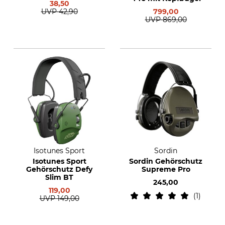
38,50
UVP
42,90
799,00
UVP
869,00
Isotunes Sport
Sordin
Isotunes Sport
Sordin Gehörschutz
Gehörschutz Defy
Supreme Pro
Slim BT
245,00
119,00
1
UVP
149,00