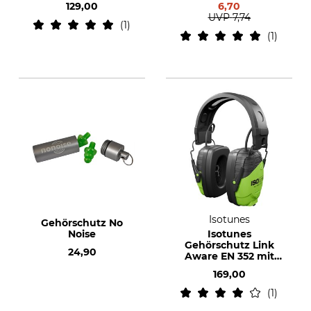
129,00
6,70
UVP
7,74
1
1
Isotunes
Gehörschutz No
Noise
Isotunes
Gehörschutz Link
24,90
Aware EN 352 mit
Kopfbügel
169,00
1