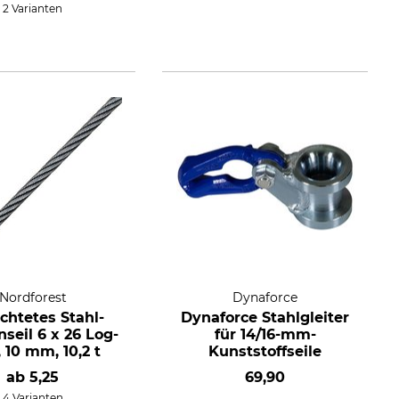
2 Varianten
Nordforest
Dynaforce
chtetes Stahl-
Dynaforce Stahlgleiter
seil 6 x 26 Log-
für 14/16-mm-
, 10 mm, 10,2 t
Kunststoffseile
ab
5,25
69,90
4 Varianten