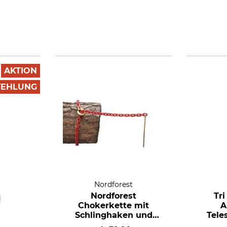
AKTION
FEHLUNG
Nordforest
Nordforest
Tr
Chokerkette mit
A
Schlinghaken und
Tele
Durchstecknadel