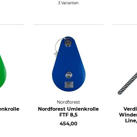
3 Varianten
t
Nordforest
nkrolle
Nordforest Umlenkrolle
Verdi
FTF 8,5
Winden
Line
454,00