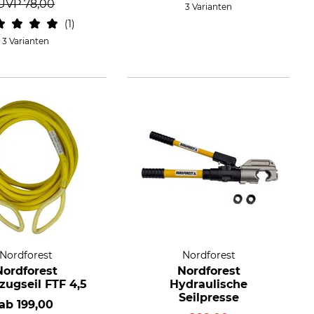
UVP
78,00
3 Varianten
1
3 Varianten
Nordforest
Nordforest
Nordforest
Nordforest
ugseil FTF 4,5
Hydraulische
Seilpresse
ab
199,00