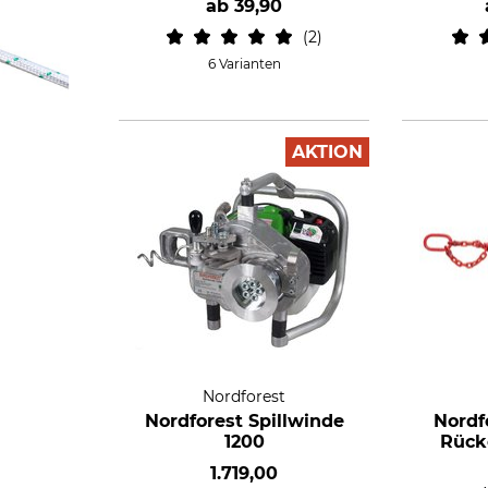
ab
39,90
2
6 Varianten
AKTION
Nordforest
Nordforest Spillwinde
Nordf
1200
Rück
1.719,00