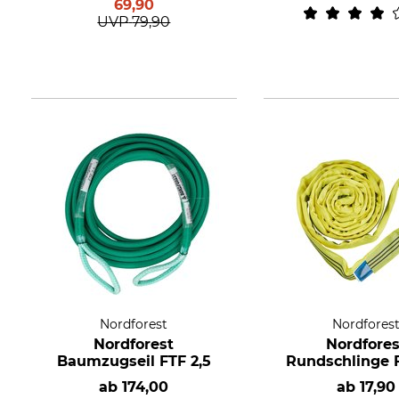
69,90
UVP
79,90
Nordforest
Nordfores
Nordforest
Nordfores
Baumzugseil FTF 2,5
Rundschlinge F
ab
174,00
ab
17,90