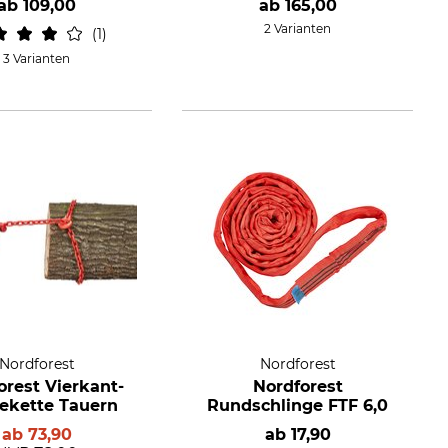
ab
109,00
ab
165,00
2 Varianten
1
3 Varianten
Nordforest
Nordforest
orest Vierkant-
Nordforest
ekette Tauern
Rundschlinge FTF 6,0
ab
73,90
ab
17,90