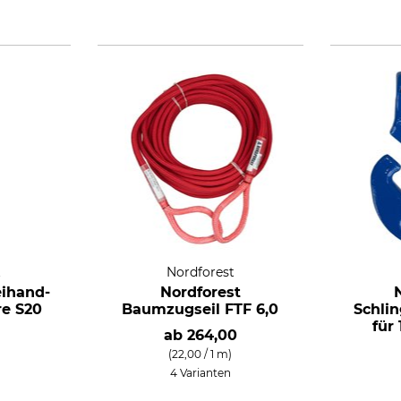
t
Nordforest
eihand-
Nordforest
re S20
Baumzugseil FTF 6,0
Schli
für
ab
264,00
(22,00 / 1 m)
4 Varianten