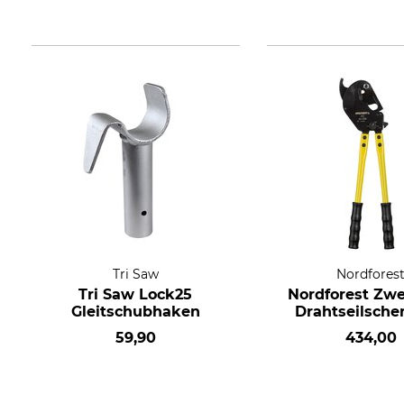
Tri Saw
Nordfores
Tri Saw Lock25
Nordforest Zw
Gleitschubhaken
Drahtseilsche
59,90
434,00