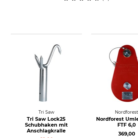
Tri Saw
Nordfores
Tri Saw Lock25
Nordforest Umle
Schubhaken mit
FTF 6,0
Anschlagkralle
369,00