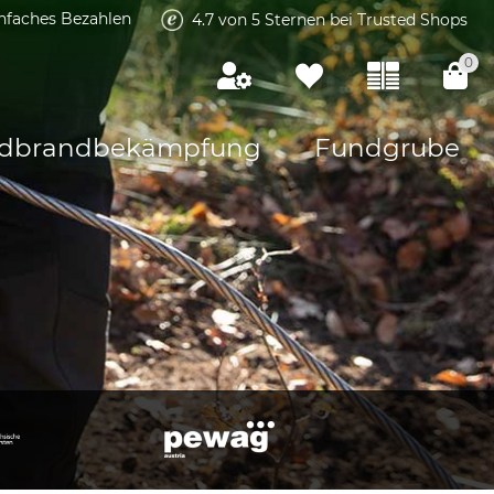
infaches Bezahlen
4.7 von 5 Sternen bei Trusted Shops
0
dbrandbekämpfung
Fundgrube