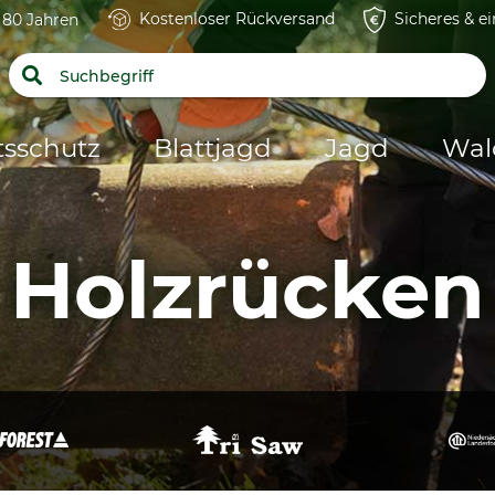
Kostenloser Rückversand
Sicheres & e
t 80 Jahren
tsschutz
Blattjagd
Jagd
Wal
Holzrücken