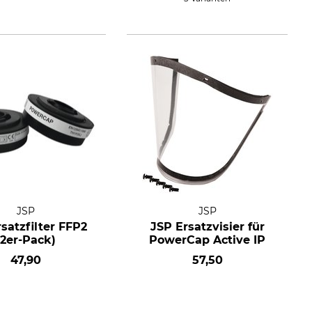
JSP
JSP
satzfilter FFP2
JSP Ersatzvisier für
(2er-Pack)
PowerCap Active IP
47,90
57,50