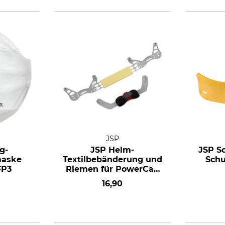
JSP
g-
JSP Helm-
JSP S
maske
Textilbebänderung und
Sch
FP3
Riemen für PowerCap
Infinity
16,90