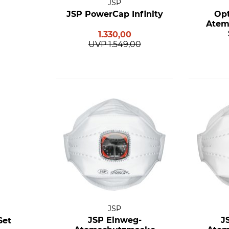
JSP
JSP PowerCap Infinity
Opt
Atem
1.330,00
UVP
1.549,00
JSP
JSP Einweg-
J
Set