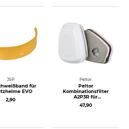
JSP
Peltor
chweißband für
Peltor
utzhelme EVO
Kombinationsfilter
A2P3R für
2,90
Atemschutzmasken
47,90
6000