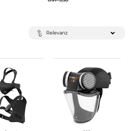
UVP
3,50
Relevanz