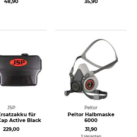
48,90
35,90
JSP
Peltor
Ersatzakku für
Peltor Halbmaske
ap Active Black
6000
229,00
31,90
3 Varianten