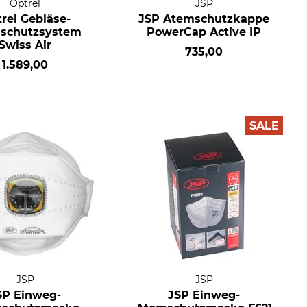
Optrel
JSP
rel Gebläse-
JSP Atemschutzkappe
schutzsystem
PowerCap Active IP
Swiss Air
735,00
1.589,00
SALE
JSP
JSP
SP Einweg-
JSP Einweg-