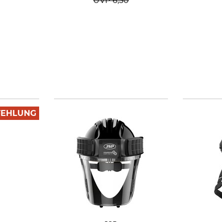
UVP
6,50
FEHLUNG