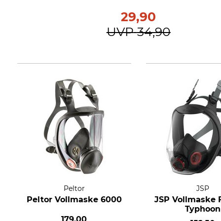
29,90
UVP
34,90
Peltor
JSP
Peltor Vollmaske 6000
JSP Vollmaske F
Typhoon
179,00