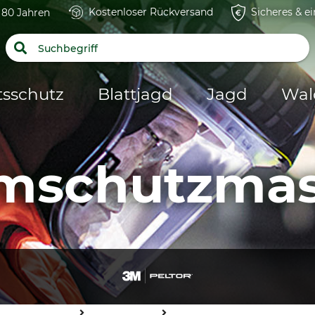
Kostenloser Rückversand
Sicheres & e
t 80 Jahren
tsschutz
Blattjagd
Jagd
Wal
mschutzma