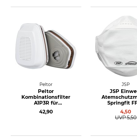
Peltor
JSP
Peltor
JSP Einwe
Kombinationsfilter
Atemschutz
A1P3R für
Springfit F
Atemschutzmasken
42,90
4,50
6000
UVP
5,50