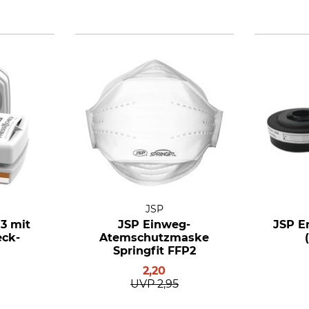
JSP
P3 mit
JSP Einweg-
JSP Er
eck-
Atemschutzmaske
n
Springfit FFP2
2,20
UVP
2,95