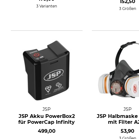
152,50
3 Varianten
3 Größen
JSP
JSP
JSP Akku PowerBox2
JSP Halbmaske 
für PowerCap Infinity
mit Filter 
499,00
53,90
3 Größen