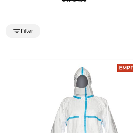
UVP
34,90
Filter
EMP