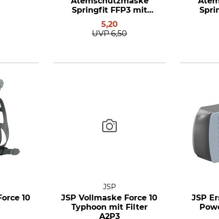
Atemschutzmaske
Atem
Springfit FFP3 mit
Spri
Typhoon-Ventil
Ty
5,20
UVP
6,50
JSP
orce 10
JSP Vollmaske Force 10
JSP Er
Typhoon mit Filter
Powe
A2P3