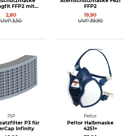
schutzmaske
Atemschutzmaske F621
ngfit FFP2 mit
FFP2
phoon-Ventil
2,80
19,90
UVP
3,50
UVP
39,90
JSP
Peltor
satzfilter P3 für
Peltor Halbmaske
rCap Infinity
4251+