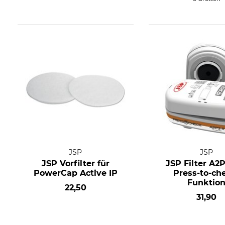
JSP
JSP
JSP Vorfilter für
JSP Filter A2
PowerCap Active IP
Press-to-ch
Funktio
22,50
31,90