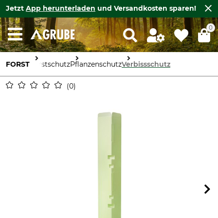
Jetzt
App herunterladen
und Versandkosten sparen!
0
FORST
Forstschutz
Pflanzenschutz
Verbissschutz
0