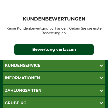
KUNDENBEWERTUNGEN
Keine Kundenbewertung vorhanden. Geben Sie die erste
Bewertung ab!
Bewertung verfassen
KUNDENSERVICE
Live-Shopping
INFORMATIONEN
Katalogbestellung
Newsletter-Anmeldung
AGB
ZAHLUNGSARTEN
Kontakt
Impressum
Gewährleistung/Kostenvoranschlag
Datenschutz
PayPal
GRUBE KG
Seilwindenprüfung
Barrierefreiheit
Kreditkarte