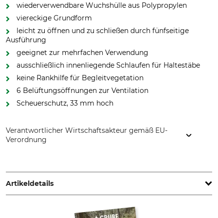
wiederverwendbare Wuchshülle aus Polypropylen
viereckige Grundform
leicht zu öffnen und zu schließen durch fünfseitige
Ausführung
geeignet zur mehrfachen Verwendung
ausschließlich innenliegende Schlaufen für Haltestäbe
keine Rankhilfe für Begleitvegetation
6 Belüftungsöffnungen zur Ventilation
Scheuerschutz, 33 mm hoch
Verantwortlicher Wirtschaftsakteur gemäß EU-
Verordnung
Josef und Arthur Guggemos OHG - Sägewerk und
Holzhandel, Augsburger Str. 64, 86424 Dinkelscherben,
Germany, www.wuchshuelle-guggemos.de
Artikeldetails
Produkttyp
Modellbezeichnung