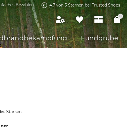
infaches Bezahlen
4.7 von 5 Sternen bei Trusted Shops
0
dbrandbekämpfung
Fundgrube
iv. Stärken.
ung: