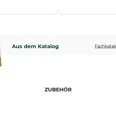
y 12, 57439 Attendorn, Germany, www.kleinsorge.de
Aus dem Katalog
Fachkatal
ZUBEHÖR