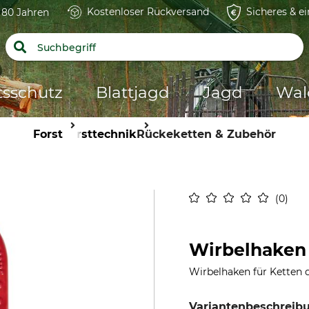
Kostenloser Rückversand
Sicheres & e
t 80 Jahren
tsschutz
Blattjagd
Jagd
Wal
Forst
Forsttechnik
Rückeketten & Zubehör
0
Wirbelhaken
Wirbelhaken für Ketten d
Variantenbeschreib