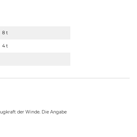
8 t
4 t
Zugkraft der Winde. Die Angabe