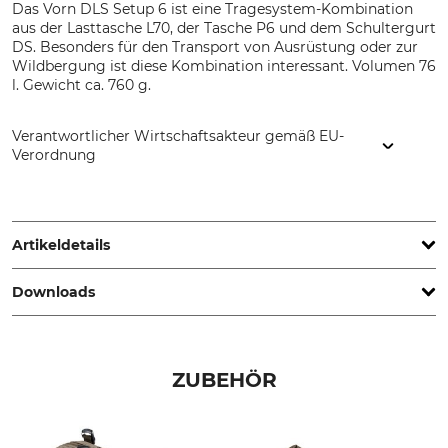
Das Vorn DLS Setup 6 ist eine Tragesystem-Kombination
aus der Lasttasche L70, der Tasche P6 und dem Schultergurt
DS. Besonders für den Transport von Ausrüstung oder zur
Wildbergung ist diese Kombination interessant. Volumen 76
l. Gewicht ca. 760 g.
Verantwortlicher Wirtschaftsakteur gemäß EU-
Verordnung
Grube KG, Hützeler Damm 38, 29646 Bispingen, Germany,
www.grube.de
Artikeldetails
Downloads
Marke
Modellbezeichnung
Vorn Equipment
DLS Setup 6
Sonstige Dokumente | Setup_Vorn-DLS_87-754_87-561_de_042025.pdf
Volumen
Gewicht
ZUBEHÖR
76 l
760 g