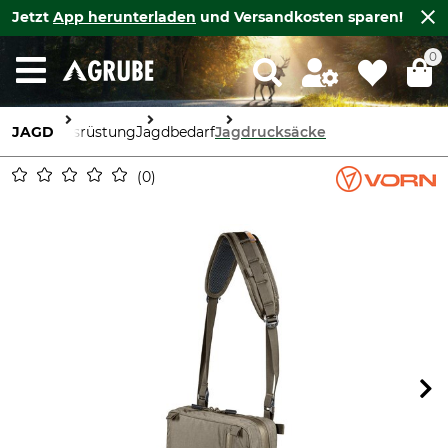
Jetzt
App herunterladen
und Versandkosten sparen!
0
JAGD
Ausrüstung
Jagdbedarf
Jagdrucksäcke
0