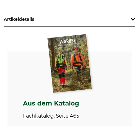
Vivara Pro, Overloonseweg 11c, 5821 EE Vierlingsbeek,
Netherlands, www.vivarapro.com
Artikeldetails
Marke
Produkttyp
Vivara Pro
Fledermaus-Kasten
Modellbezeichnung
Herstellung
Harlech
Made In Lithuania
Breite (außen)
Höhe (außen)
20 cm
25 cm
Tiefe (außen)
Gewicht
16,5 cm
3,58 kg
Aus dem Katalog
Fachkatalog, Seite 465