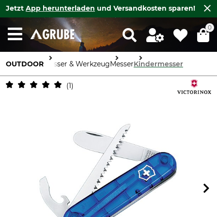
Jetzt
App herunterladen
und Versandkosten sparen!
0
OUTDOOR
Messer & Werkzeug
Messer
Kindermesser
1