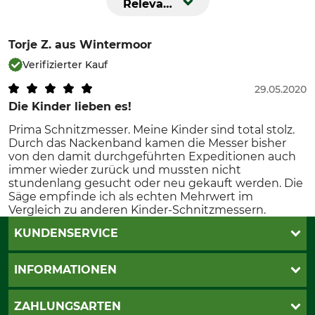
Relevanz
Torje Z.
aus Wintermoor
Verifizierter Kauf
29.05.2020
Die Kinder lieben es!
Prima Schnitzmesser. Meine Kinder sind total stolz.
Durch das Nackenband kamen die Messer bisher
von den damit durchgeführten Expeditionen auch
immer wieder zurück und mussten nicht
stundenlang gesucht oder neu gekauft werden. Die
Säge empfinde ich als echten Mehrwert im
Vergleich zu anderen Kinder-Schnitzmessern.
KUNDENSERVICE
Live-Shopping
INFORMATIONEN
Katalogbestellung
Newsletter-Anmeldung
AGB
ZAHLUNGSARTEN