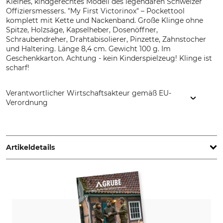
Kleines, kindgerechtes Modell des legendären Schweizer
Offiziersmessers. "My First Victorinox" – Pockettool
komplett mit Kette und Nackenband. Große Klinge ohne
Spitze, Holzsäge, Kapselheber, Dosenöffner,
Schraubendreher, Drahtabisolierer, Pinzette, Zahnstocher
und Haltering. Länge 8,4 cm. Gewicht 100 g. Im
Geschenkkarton. Achtung - kein Kinderspielzeug! Klinge ist
scharf!
Verantwortlicher Wirtschaftsakteur gemäß EU-
Verordnung
Victorinox Germany GmbH, Alfred-Nobel-Str. 5, 79761
Waldshut-Tiengen, Germany, www.victorinox.com
Artikeldetails
Marke
Produkttyp
Victorinox
Kinder-Taschenmesser
Farbe
Gewicht
100 g
blau