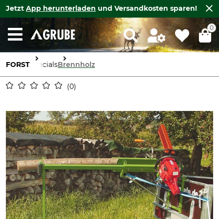
Jetzt
App herunterladen
und Versandkosten sparen!
0
FORST
Specials
Brennholz
0