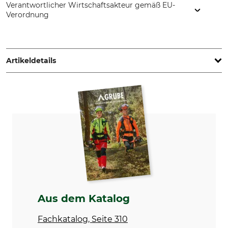
Verantwortlicher Wirtschaftsakteur gemäß EU-
Verordnung
WEDA Roland Werner GmbH, Lembergstr. 46, 72766
Reutlingen, Germany, www.logsafe.de
Artikeldetails
Produkttyp
Modellbezeichnung
Verlängerung
für Sägebock Ecocut
Herstellung
Made in Germany
Aus dem Katalog
Fachkatalog, Seite 310