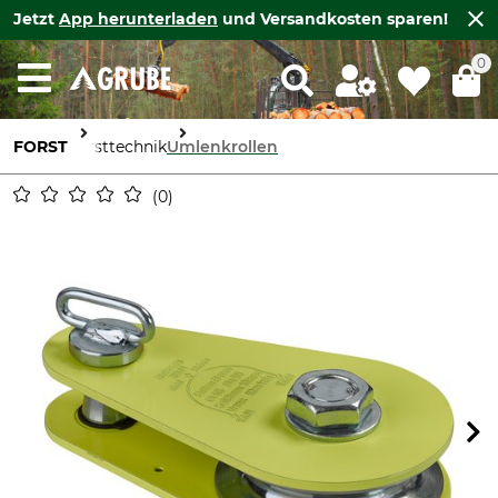
Jetzt
App herunterladen
und Versandkosten sparen!
0
FORST
Forsttechnik
Umlenkrollen
0