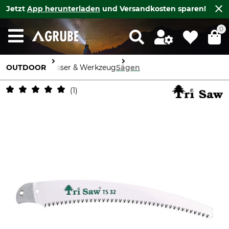
Jetzt
App herunterladen
und Versandkosten sparen!
0
OUTDOOR
Messer & Werkzeug
Sägen
1