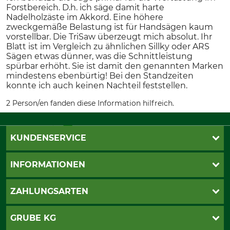
Forstbereich. D.h. ich säge damit harte
Nadelholzäste im Akkord. Eine höhere
zweckgemäße Belastung ist für Handsägen kaum
vorstellbar. Die TriSaw überzeugt mich absolut. Ihr
Blatt ist im Vergleich zu ähnlichen Sillky oder ARS
Sägen etwas dünner, was die Schnittleistung
spürbar erhöht. Sie ist damit den genannten Marken
mindestens ebenbürtig! Bei den Standzeiten
konnte ich auch keinen Nachteil feststellen.
2 Person/en fanden diese Information hilfreich.
KUNDENSERVICE
Live-Shopping
INFORMATIONEN
Katalogbestellung
Newsletter-Anmeldung
AGB
ZAHLUNGSARTEN
Kontakt
Impressum
Gewährleistung/Kostenvoranschlag
Datenschutz
PayPal
GRUBE KG
Seilwindenprüfung
Barrierefreiheit
Kreditkarte