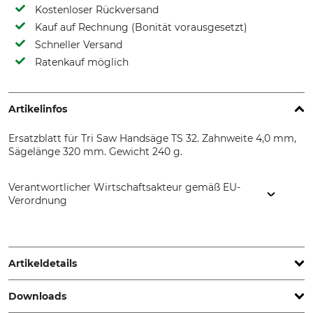
Kostenloser Rückversand
Kauf auf Rechnung (Bonität vorausgesetzt)
Schneller Versand
Ratenkauf möglich
Artikelinfos
Ersatzblatt für Tri Saw Handsäge TS 32. Zahnweite 4,0 mm,
Sägelänge 320 mm. Gewicht 240 g.
Verantwortlicher Wirtschaftsakteur gemäß EU-
Verordnung
Grube KG, Hützeler Damm 38, 29646 Bispingen, Germany,
www.grube.de
Artikeldetails
Downloads
Marke
Produkttyp