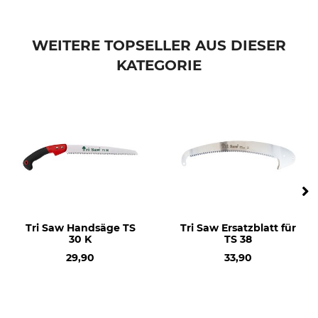
Tri Saw
Ersatzblatt
Pflegehinweise | Care-and-operating-instructions-for-Japanese-Saws_de_112024.pdf
Modellbezeichnung
Nachschärfbar
WEITERE TOPSELLER AUS DIESER
für TS 32
Nein
KATEGORIE
Herstellung
Made in South Korea
Tri Saw Handsäge TS
Tri Saw Ersatzblatt für
30 K
TS 38
29,90
33,90