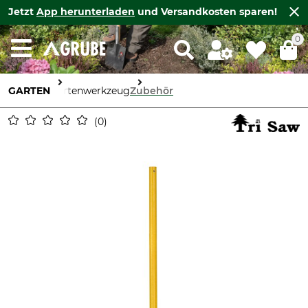
Jetzt
App herunterladen
und Versandkosten sparen!
0
GARTEN
Gartenwerkzeug
Zubehör
0