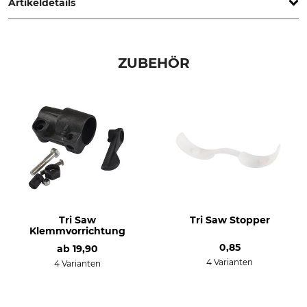
Artikeldetails
Marke
Produkttyp
Tri Saw
Ersatzrohr
ZUBEHÖR
Modellbezeichnung
Herstellung
37 mm für Lock25 Glasfaser-
Made in Finland
Teleskopgestänge extra 430
cm
Länge
99 cm
Tri Saw
Tri Saw Stopper
Klemmvorrichtung
0,85
ab
19,90
4 Varianten
4 Varianten