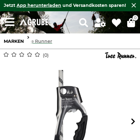
Jetzt
App herunterladen
und Versandkosten sparen!
0
MARKEN
Tree Runner
0