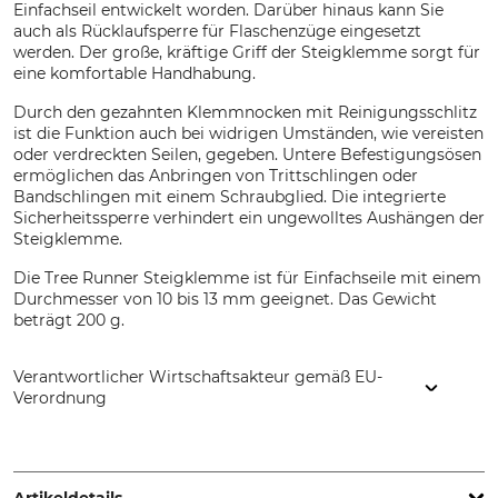
Einfachseil entwickelt worden. Darüber hinaus kann Sie
auch als Rücklaufsperre für Flaschenzüge eingesetzt
werden. Der große, kräftige Griff der Steigklemme sorgt für
eine komfortable Handhabung.
Durch den gezahnten Klemmnocken mit Reinigungsschlitz
ist die Funktion auch bei widrigen Umständen, wie vereisten
oder verdreckten Seilen, gegeben. Untere Befestigungsösen
ermöglichen das Anbringen von Trittschlingen oder
Bandschlingen mit einem Schraubglied. Die integrierte
Sicherheitssperre verhindert ein ungewolltes Aushängen der
Steigklemme.
Die Tree Runner Steigklemme ist für Einfachseile mit einem
Durchmesser von 10 bis 13 mm geeignet. Das Gewicht
beträgt 200 g.
Verantwortlicher Wirtschaftsakteur gemäß EU-
Verordnung
LACD GmbH, Andreas-Kasperbauer-Str. 10a, 85540 Haar,
Germany, www.lacd.de