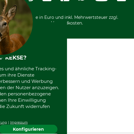
Motorgeräteshop
Nachhaltigkeit
Über uns
Entsorgung und Umwelt
Community
Alle Preise in Euro und inkl. Mehrwertsteuer zzgl.
Datenschutz Print
International
Versandkosten.
Kooperationen
F KEKSE?
es und ähnliche Tracking-
um ihre Dienste
 verbessern und Werbung
en der Nutzer anzuzeigen.
erden personenbezogene
nen Ihre Einwilligung
die Zukunft widerrufen
rung
Impressum
Konfigurieren