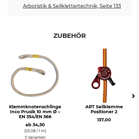
Arboristik & Seilklettertechnik, Seite 133
ZUBEHÖR
Klemmknotenschlinge
ART Seilklemme
Inco Prusik 10 mm Ø –
Positioner 2
EN 354/EN 566
137,00
ab
34,50
(53,08 / 1 m)
5 Varianten