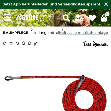
Jetzt
App herunterladen
und Versandkosten sparen!
0
BAUMPFLEGE
Halteseile & Verbindungsmittel
Halteseile mit Stahleinlage
0