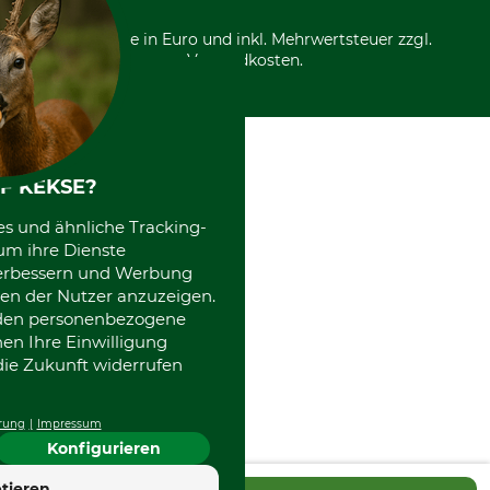
Über uns
Entsorgung und Umwelt
Community
Alle Preise in Euro und inkl. Mehrwertsteuer zzgl.
Datenschutz Print
International
Versandkosten.
Kooperationen
F KEKSE?
es und ähnliche Tracking-
um ihre Dienste
 verbessern und Werbung
en der Nutzer anzuzeigen.
erden personenbezogene
nen Ihre Einwilligung
die Zukunft widerrufen
rung
Impressum
Konfigurieren
tieren