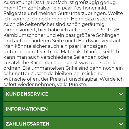
Ausrüstung! Das Hauptfach ist großzügig genug,
mein 10m Zentralseil, ein paar Positioner inkl.
Fallgeräte und meinen Gurt unterzubringen. Wollte
ich, könnte ich noch meinen Helm dazu stopfen.
Auch die Seitenfächer sind schön geräumig
dimensioniert, hier habe ich auf der einen Seite zB.
Kambiumschoner und ein paar größere Schlingen
und auf der anderen Seite noch Hardware verstaut.
Man könnte sicher auch ein paar Handsägen
unterbringen. Durch die Materialschlaufen seitlich
kann man auch verschiedene Seilenden oder
zusätzliche Karabiner oder sonst was übersichtlich
ordnen. Die ummantelten Griffe sind dann noch ein
sehr netter Zusatz, da bleiben bei mir keine
Wünsche offen, der Preis ist unschlagbar. Würde ich
sofort wieder nehmen, volle Punkte.
KUNDENSERVICE
Live-Shopping
INFORMATIONEN
Katalogbestellung
Newsletter-Anmeldung
AGB
ZAHLUNGSARTEN
Kontakt
Impressum