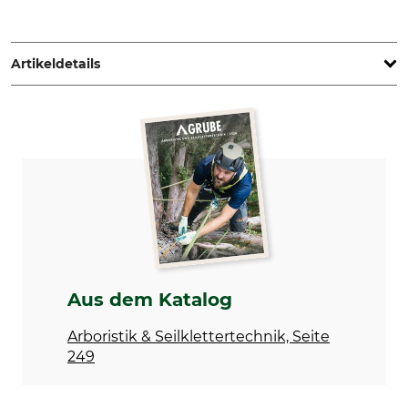
Grube KG, Hützeler Damm 38, 29646 Bispingen, Germany,
www.grube.de
Artikeldetails
Marke
Produkttyp
Tree Runner
Seilsack
Modellbezeichnung
Länge (innen)
tarp
30 cm
Breite (innen)
Höhe (innen)
30 cm
35 cm
Volumen
Aus dem Katalog
24 l
Arboristik & Seilklettertechnik, Seite
249