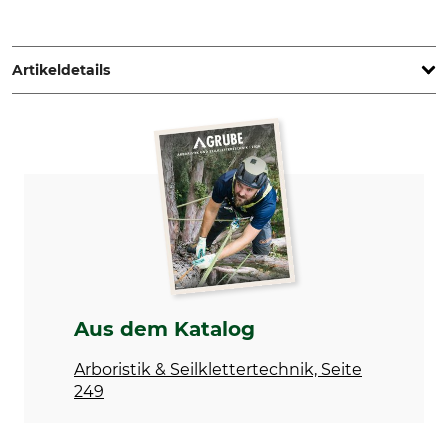
Grube KG, Hützeler Damm 38, 29646 Bispingen, Germany,
www.grube.de
Artikeldetails
Marke
Produkttyp
Tree Runner
Seilsack
Modellbezeichnung
Länge (innen)
tarp
30 cm
Breite (innen)
Höhe (innen)
30 cm
35 cm
Volumen
Aus dem Katalog
24 l
Arboristik & Seilklettertechnik, Seite
249