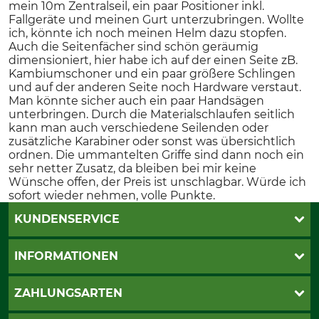
mein 10m Zentralseil, ein paar Positioner inkl.
Fallgeräte und meinen Gurt unterzubringen. Wollte
ich, könnte ich noch meinen Helm dazu stopfen.
Auch die Seitenfächer sind schön geräumig
dimensioniert, hier habe ich auf der einen Seite zB.
Kambiumschoner und ein paar größere Schlingen
und auf der anderen Seite noch Hardware verstaut.
Man könnte sicher auch ein paar Handsägen
unterbringen. Durch die Materialschlaufen seitlich
kann man auch verschiedene Seilenden oder
zusätzliche Karabiner oder sonst was übersichtlich
ordnen. Die ummantelten Griffe sind dann noch ein
sehr netter Zusatz, da bleiben bei mir keine
Wünsche offen, der Preis ist unschlagbar. Würde ich
sofort wieder nehmen, volle Punkte.
KUNDENSERVICE
Live-Shopping
INFORMATIONEN
Katalogbestellung
Newsletter-Anmeldung
AGB
ZAHLUNGSARTEN
Kontakt
Impressum