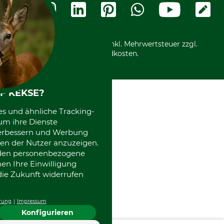
Widerrufsformular
Vorkasse
Ladengeschäft
Kostenloser Rückversand
Motorgeräteshop
Nachhaltigkeit
Über uns
Entsorgung und Umwelt
Community
Alle Preise in Euro und inkl. Mehrwertsteuer zzgl.
Datenschutz Print
International
Versandkosten.
Kooperationen
F KEKSE?
es und ähnliche Tracking-
um ihre Dienste
 verbessern und Werbung
en der Nutzer anzuzeigen.
erden personenbezogene
nen Ihre Einwilligung
die Zukunft widerrufen
rung
Impressum
Konfigurieren