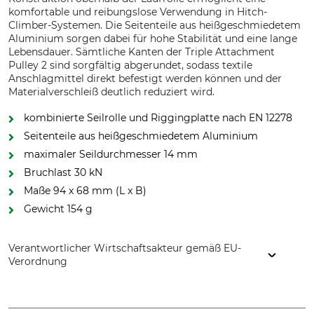
komfortable und reibungslose Verwendung in Hitch-
Climber-Systemen. Die Seitenteile aus heißgeschmiedetem
Aluminium sorgen dabei für hohe Stabilität und eine lange
Lebensdauer. Sämtliche Kanten der Triple Attachment
Pulley 2 sind sorgfältig abgerundet, sodass textile
Anschlagmittel direkt befestigt werden können und der
Materialverschleiß deutlich reduziert wird.
kombinierte Seilrolle und Riggingplatte nach EN 12278
Seitenteile aus heißgeschmiedetem Aluminium
maximaler Seildurchmesser 14 mm
Bruchlast 30 kN
Maße 94 x 68 mm (L x B)
Gewicht 154 g
Verantwortlicher Wirtschaftsakteur gemäß EU-
Verordnung
DMM Europe BV, Keizersgracht 482, 1017 EG Amsterdam,
Netherlands, www.dmmwales.com