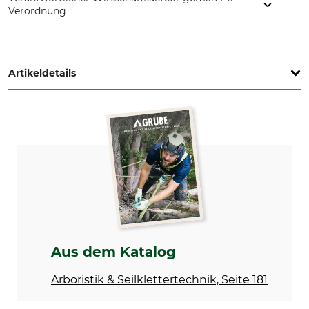
Verordnung
Grube KG, Hützeler Damm 38, 29646 Bispingen, Germany,
www.grube.de
Artikeldetails
Marke
Produkttyp
Tree Runner
Materialkarabiner
Modellbezeichnung
Bruchlast vertikal
Oval 60 Snapper
8 kN
Keylock
Verschluss
Ja
Schnapper
Bauform
Länge
Aus dem Katalog
Oval
61 mm
Arboristik & Seilklettertechnik, Seite 181
Breite
Öffnung
34 mm
12 mm