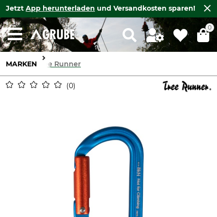
Jetzt
App herunterladen
und Versandkosten sparen!
0
MARKEN
Tree Runner
0