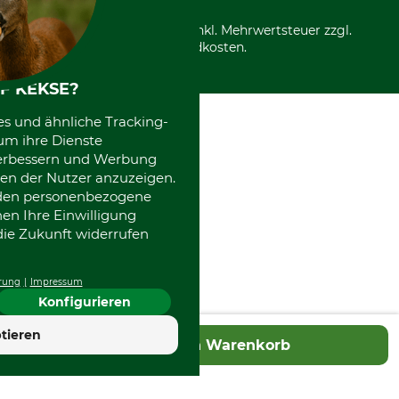
Über uns
Entsorgung und Umwelt
Community
Alle Preise in Euro und inkl. Mehrwertsteuer zzgl.
Datenschutz Print
International
Versandkosten.
Kooperationen
F KEKSE?
es und ähnliche Tracking-
um ihre Dienste
 verbessern und Werbung
en der Nutzer anzuzeigen.
erden personenbezogene
nen Ihre Einwilligung
die Zukunft widerrufen
rung
Impressum
Konfigurieren
tieren
In den Warenkorb