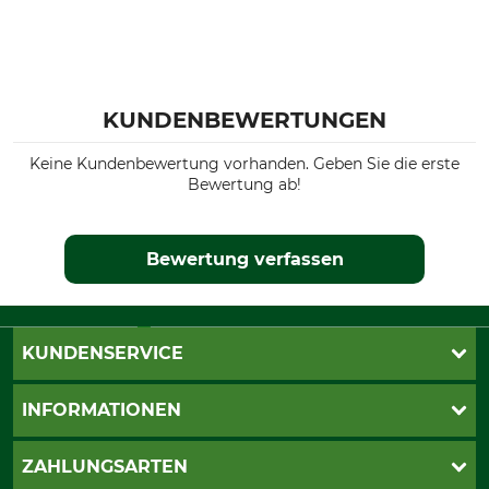
KUNDENBEWERTUNGEN
Keine Kundenbewertung vorhanden. Geben Sie die erste
Bewertung ab!
Bewertung verfassen
KUNDENSERVICE
Live-Shopping
INFORMATIONEN
Katalogbestellung
Newsletter-Anmeldung
AGB
ZAHLUNGSARTEN
Kontakt
Impressum