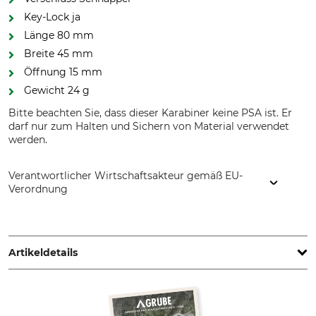
Key-Lock ja
Länge 80 mm
Breite 45 mm
Öffnung 15 mm
Gewicht 24 g
Bitte beachten Sie, dass dieser Karabiner keine PSA ist. Er
darf nur zum Halten und Sichern von Material verwendet
werden.
Verantwortlicher Wirtschaftsakteur gemäß EU-
Verordnung
Grube KG, Hützeler Damm 38, 29646 Bispingen, Germany,
www.grube.de
Artikeldetails
Marke
Produkttyp
Tree Runner
Materialkarabiner