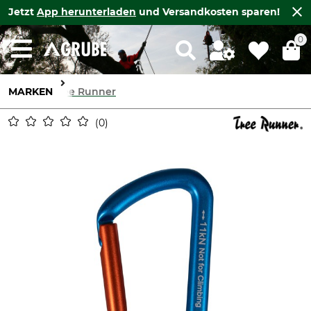
Jetzt
App herunterladen
und Versandkosten sparen!
0
MARKEN
Tree Runner
0