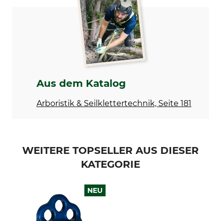
Modellbezeichnung
Bruchlast vertikal
D80 Schnapper
11 kN
Keylock
Verschluss
Ja
Schnapper
Material
Farbe
Aus dem Katalog
Aluminium
blau-orange
Arboristik & Seilklettertechnik, Seite 181
Länge
Breite
80 mm
45 mm
Öffnung
Gewicht
WEITERE TOPSELLER AUS DIESER
15 mm
24 g
KATEGORIE
NEU