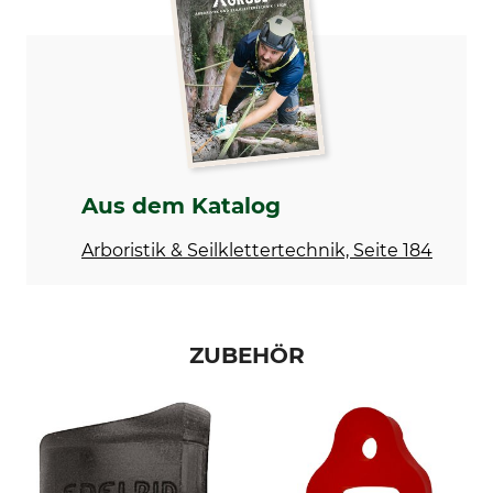
Karabiner
Catch 2.0 Alu
Norm
Bruchlast vertikal
EN 12275
23 kN
Bruchlast horizontal
Bruchlast geöffnet
8 kN
8 kN
Keylock
Verschluss
Aus dem Katalog
Ja
Schnapper
Arboristik & Seilklettertechnik, Seite 184
Material
Farbe
Aluminium
blau-orange
ZUBEHÖR
Länge
Breite
101 mm
65 mm
Öffnung
Gewicht
22 mm
50 g