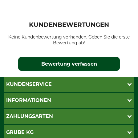
KUNDENBEWERTUNGEN
Keine Kundenbewertung vorhanden. Geben Sie die erste
Bewertung ab!
Bewertung verfassen
KUNDENSERVICE
Live-Shopping
INFORMATIONEN
Katalogbestellung
Newsletter-Anmeldung
AGB
ZAHLUNGSARTEN
Kontakt
Impressum
Gewährleistung/Kostenvoranschlag
Datenschutz
PayPal
GRUBE KG
Seilwindenprüfung
Barrierefreiheit
Kreditkarte