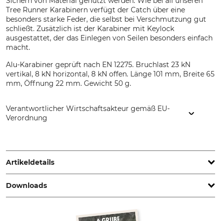
Sichern von Material genutzt werden. Wie bei all unseren
Tree Runner Karabinern verfügt der Catch über eine
besonders starke Feder, die selbst bei Verschmutzung gut
schließt. Zusätzlich ist der Karabiner mit Keylock
ausgestattet, der das Einlegen von Seilen besonders einfach
macht.
Alu-Karabiner geprüft nach EN 12275. Bruchlast 23 kN
vertikal, 8 kN horizontal, 8 kN offen. Länge 101 mm, Breite 65
mm, Öffnung 22 mm. Gewicht 50 g.
Verantwortlicher Wirtschaftsakteur gemäß EU-
Verordnung
LACD GmbH, Andreas-Kasperbauer-Str. 10a, 85540 Haar,
Germany, www.lacd.de
Artikeldetails
Downloads
Norm
Marke
EN 12275
Tree Runner
Konformitätserklärung | EU-DoC_Tree-Runner_de_24032022.pdf
Produkttyp
Modellbezeichnung