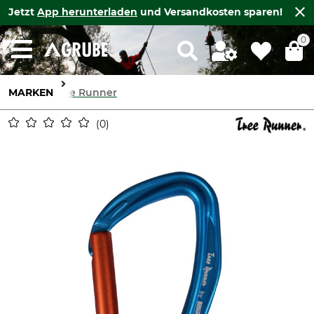
Jetzt
App herunterladen
und Versandkosten sparen!
0
MARKEN
Tree Runner
0