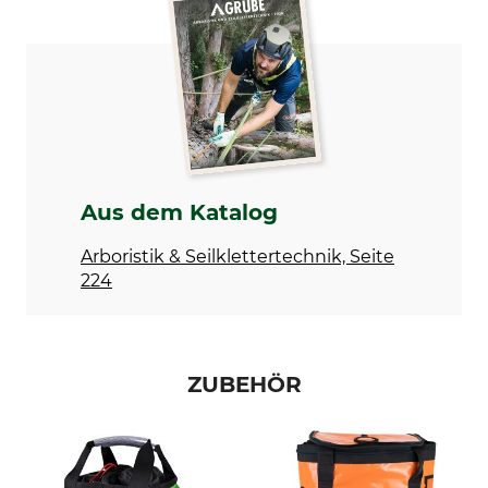
Tree Runner
Arbeitsseil
Modellbezeichnung
Herstellung
Rig Rope ohne Spleiß
Made in Germany
Seildurchmesser
Länge
13 mm
70 m
Bruchlast
Gewicht
Aus dem Katalog
45 kN
9800 g
Arboristik & Seilklettertechnik, Seite
224
ZUBEHÖR