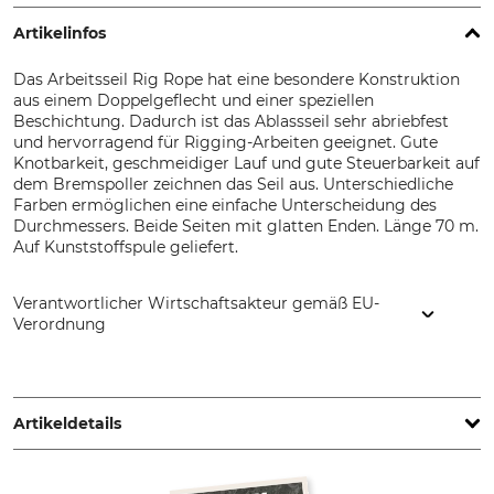
Artikelinfos
Das Arbeitsseil Rig Rope hat eine besondere Konstruktion
aus einem Doppelgeflecht und einer speziellen
Beschichtung. Dadurch ist das Ablassseil sehr abriebfest
und hervorragend für Rigging-Arbeiten geeignet. Gute
Knotbarkeit, geschmeidiger Lauf und gute Steuerbarkeit auf
dem Bremspoller zeichnen das Seil aus. Unterschiedliche
Farben ermöglichen eine einfache Unterscheidung des
Durchmessers. Beide Seiten mit glatten Enden. Länge 70 m.
Auf Kunststoffspule geliefert.
Verantwortlicher Wirtschaftsakteur gemäß EU-
Verordnung
Grube KG, Hützeler Damm 38, 29646 Bispingen, Germany,
www.grube.de
Artikeldetails
Marke
Produkttyp