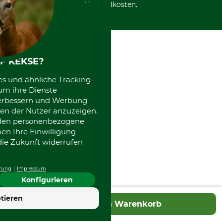
International
Versandkosten.
Kooperationen
F KEKSE?
es und ähnliche Tracking-
um ihre Dienste
 verbessern und Werbung
en der Nutzer anzuzeigen.
erden personenbezogene
nen Ihre Einwilligung
die Zukunft widerrufen
rung
Impressum
Konfigurieren
tieren
In den Warenkorb