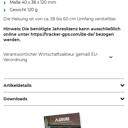
Maße 40 x 38 x 120 mm
Gewicht 120 g
Die Halsung ist von ca. 28 bis 60 cm Umfang verstellbar.
Hinweis: Die benötigte Jahreslizenz kann ausschließlich
online unter https://tracker-gps.com/de-de/ bezogen
werden.
Verantwortlicher Wirtschaftsakteur gemäß EU-
Verordnung
Natlink Oy, Takatie 6, 90440 Kempele, Finland,
www.tracker.fi
Artikeldetails
Downloads
Akku/Batterie enthalten
Akkulaufzeit
Ja
100 h
Bedienungsanleitung | Manual_Tracker-Luna_81-402_intl_042024.pdf
GPS-Empfänger
Übertragungsintervall
GNSS
3