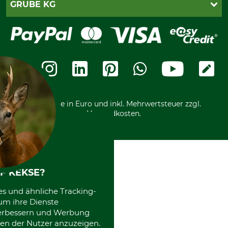
PayPal
GRUBE KG
Seilwindenprüfung
Barrierefreiheit
Kreditkarte
Fragen und Antworten
Lieferung
Bankeinzug
Leitbild
Cookie-Einstellungen
Bestellung widerrufen
Ratenkauf
Karriere
Widerrufsbelehrung
Rechnung
Termine
Widerrufsformular
Vorkasse
Ladengeschäft
Kostenloser Rückversand
Motorgeräteshop
Nachhaltigkeit
Über uns
Entsorgung und Umwelt
Community
Alle Preise in Euro und inkl. Mehrwertsteuer zzgl.
Datenschutz Print
International
Versandkosten.
Kooperationen
F KEKSE?
es und ähnliche Tracking-
um ihre Dienste
 verbessern und Werbung
en der Nutzer anzuzeigen.