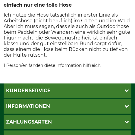
einfach nur eine tolle Hose
Ich nutze die Hose tatsächlich in erster Linie als
Arbeitshose (nicht beruflich) im Garten und im Wald.
Aber ich muss sagen, dass sie auch als Outdoorhose
beim Paddeln oder Wandern eine wirklich sehr gute
Figur macht: die Bewegungsfreiheit ist einfach
klasse und der gut einstellbare Bund sorgt dafür,
dass einem die Hose beim Bücken nicht zu tief von
der Hüfte rutscht.
1 Person/en fanden diese Information hilfreich.
KUNDENSERVICE
Live-Shopping
INFORMATIONEN
Katalogbestellung
Newsletter-Anmeldung
AGB
ZAHLUNGSARTEN
Kontakt
Impressum
Gewährleistung/Kostenvoranschlag
Datenschutz