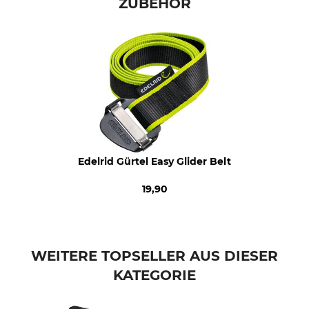
Nicht im Wäschetrockner
Bügeln bis 110 °C
ZUBEHÖR
trocknen
Professionelle Textilpflege
Für
Nicht trockenreinigen
Herren
Jahreszeit
Farbe
ganzjährig
schwarz
Konfektionsgröße
S
Edelrid Gürtel Easy Glider Belt
19,90
WEITERE TOPSELLER AUS DIESER
KATEGORIE